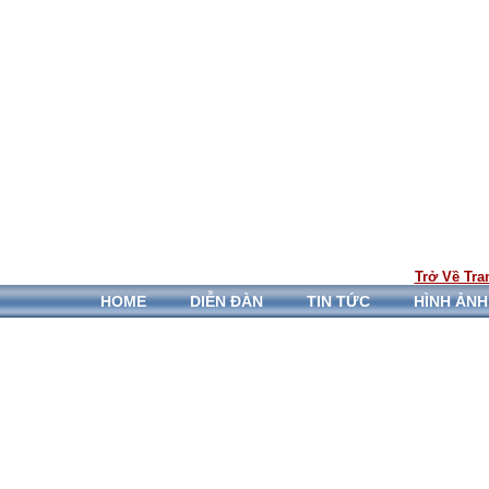
Trở Về Tra
HOME
DIỄN ĐÀN
TIN TỨC
HÌNH ẢNH