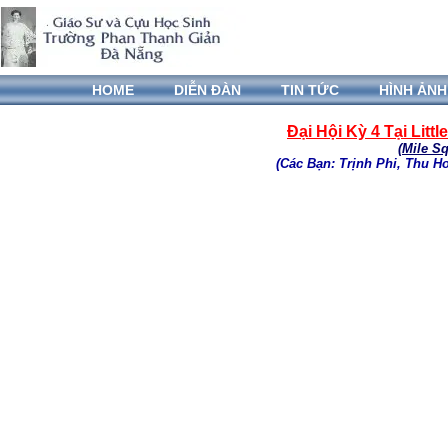
HOME
DIỄN ĐÀN
TIN TỨC
HÌNH ẢNH
Đại Hội Kỳ 4 Tại Littl
(Mile Sq
(Các Bạn: Trịnh Phi, Thu H