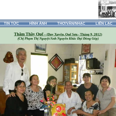
TIN TỨC
HÌNH ẢNH
THƠ/VĂN/NHẠC
LIÊN LẠC
Thăm Thầy Quế -
(Duy Xuyên, Quế Sơn - Tháng 9, 2012)
(Chị Phạm Thị Nguyệt/Anh Nguyễn Khắc Đại Đóng Góp)