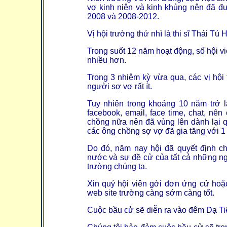
vợ kinh niên và kinh khủng nên đã đư
2008 và 2008-2012.
Vị hội trưởng thứ nhì là thi sĩ Thái T
Trong suốt 12 năm hoạt động, số hội v
nhiều hơn.
Trong 3 nhiệm kỳ vừa qua, các vị hội
người sợ vợ rất ít.
Tuy nhiên trong khoảng 10 năm trở lạ
facebook, email, face time, chat, nê
chồng nữa nên đã vùng lên dành lại q
các ông chồng sợ vợ đã gia tăng với 1
Do đó, năm nay hội đã quyết định c
nước và sự đề cử của tất cả những n
trường chúng ta.
Xin quý hội viên gởi đơn ứng cử ho
web site trường càng sớm càng tốt.
Cuộc bầu cử sẽ diễn ra vào đêm Dạ Tiệ