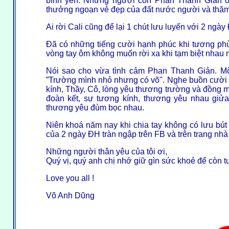
bình yên. Những người con Phan Thanh Giản ở
thưởng ngoạn vẻ đẹp của đất nước người và thăm 
Ai rời Cali cũng để lại 1 chút lưu luyến với 2 ngà
Đã có những tiếng cười hạnh phúc khi tương phù
vòng tay ôm không muốn rời xa khi tạm biệt nhau
Nói sao cho vừa tình cảm Phan Thanh Giản. Mộ
”Trường mình nhỏ nhưng có võ". Nghe buồn cười n
kính, Thầy, Cô, lòng yêu thương trường và đồng m
đoàn kết, sự tương kính, thương yêu nhau giửa
thương yêu đùm bọc nhau.
Niên khoá năm nay khi chia tay không có lưu bút
của 2 ngày ĐH tràn ngập trên FB và trên trang nhà 
Những người thân yêu của tôi ơi,
Quý vị, quý anh chị nhớ giữ gìn sức khoẻ để còn 
Love you all !
Võ Anh Dũng