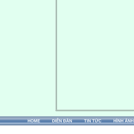
HOME
DIỄN ĐÀN
TIN TỨC
HÌNH ẢNH