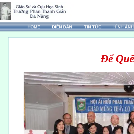
HOME
DIỄN ĐÀN
TIN TỨC
HÌNH ẢNH
Để Quê