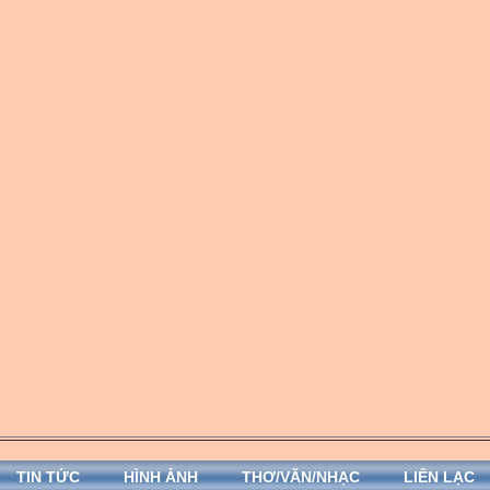
TIN TỨC
HÌNH ẢNH
THƠ/VĂN/NHẠC
LIÊN LẠC