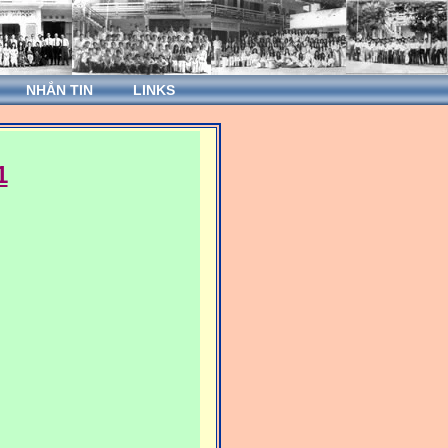
NHẮN TIN
LINKS
1