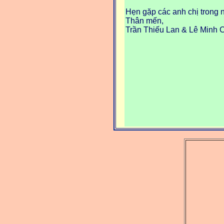
Hẹn gặp các anh chị trong 
Thân mến,
Trần Thiếu Lan & Lê Minh 