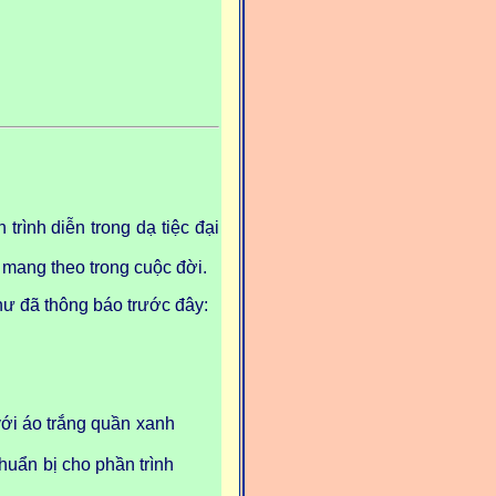
rình diễn trong dạ tiệc đại
a mang theo trong cuộc đời.
ư đã thông báo trước đây:
với áo trắng quần xanh
huẩn bị cho phần trình