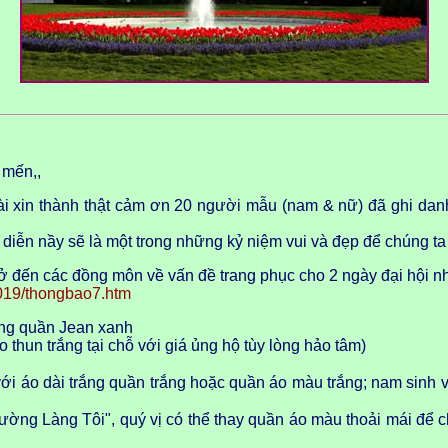
 mến,,
in thành thật cảm ơn 20 người mẫu (nam & nữ) đã ghi danh t
h diễn nầy sẽ là một trong những kỷ niệm vui và đẹp để chúng t
 đến các đồng môn về vấn đề trang phục cho 2 ngày đại hội nh
019/thongbao7.htm
ắng quần Jean xanh
 thun trắng tại chỗ với giá ủng hộ tùy lòng hảo tâm)
i áo dài trắng quần trắng hoặc quần áo màu trắng; nam sinh 
ờng Làng Tôi", quý vị có thể thay quần áo màu thoải mái để c