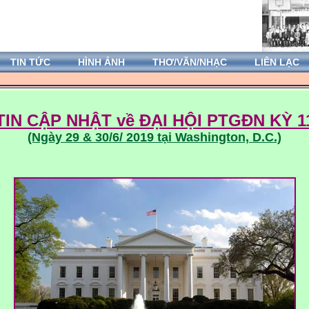
TIN TỨC
HÌNH ẢNH
THƠ/VĂN/NHẠC
LIÊN LẠC
TIN CẬP NHẬT về ĐẠI HỘI PTGĐN KỲ 1
(Ngày 29 & 30/6/ 2019 tại Washington, D.C.)