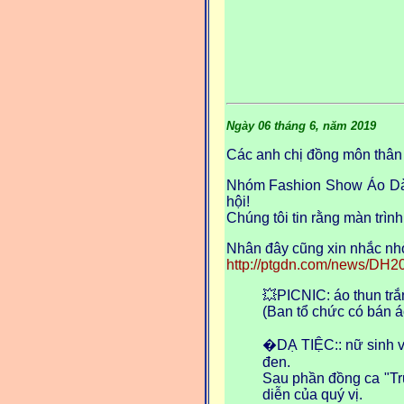
Ngày 06 tháng 6, năm 2019
Các anh chị đồng môn thân
Nhóm Fashion Show Áo Dài x
hội!
Chúng tôi tin rằng màn trìn
Nhân đây cũng xin nhắc nhở
http://ptgdn.com/news/DH2
💥PICNIC: áo thun tr
(Ban tổ chức có bán áo
�DẠ TIỆC:: nữ sinh vớ
đen.
Sau phần đồng ca "Trư
diễn của quý vị.