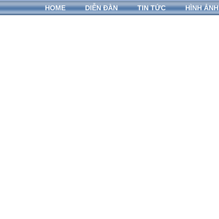
HOME
DIỄN ĐÀN
TIN TỨC
HÌNH ẢNH