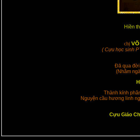
Hiền t
VÕ
chị
( Cựu học sinh P
Đã qua đời
(Nhằm ngà
H
Thành kính phân
Nguyện cầu hương linh ngư
Cựu Giáo C