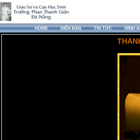
HOME
DIỄN ĐÀN
TIN TỨC
HÌNH 
THÀN