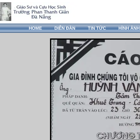
HOME
DIỄN ĐÀN
TIN TỨC
HÌNH ẢNH