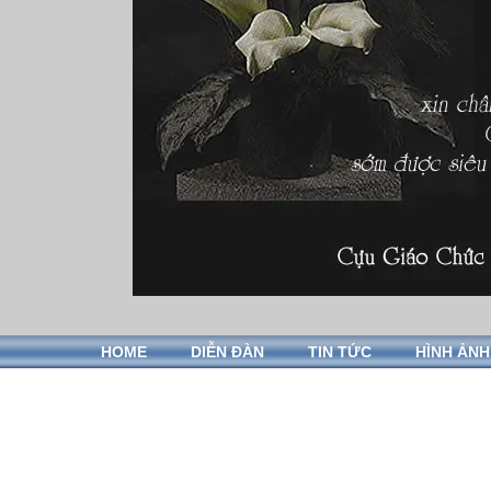
HOME
DIỄN ĐÀN
TIN TỨC
HÌNH ẢNH