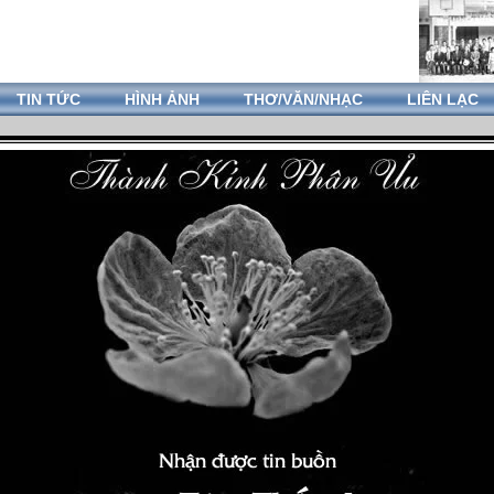
TIN TỨC
HÌNH ẢNH
THƠ/VĂN/NHẠC
LIÊN LẠC