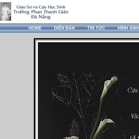
HOME
DIỄN ĐÀN
TIN TỨC
HÌNH ẢNH