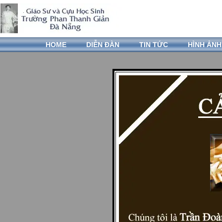
HOME
DIỄN ĐÀN
TIN TỨC
HÌNH ẢNH