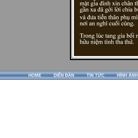
HOME
DIỄN ĐÀN
TIN TỨC
HÌNH ẢNH