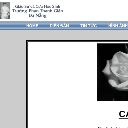
HOME
DIỄN ĐÀN
TIN TỨC
HÌNH ẢNH
C