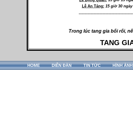
Lễ An Táng:
15 giờ 30 ngày
------------------------------------
Trong lúc tang gia bối rối, nế
TANG GI
HOME
DIỄN ĐÀN
TIN TỨC
HÌNH ẢNH