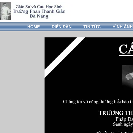
HOME
DIỄN ĐÀN
TIN TỨC
HÌNH ẢNH