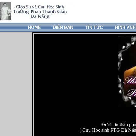
HOME
DIỄN ĐÀN
TIN TỨC
HÌNH ẢNH
Được tin thân ph
( Cựu Học sinh PTG Đà Nẵng