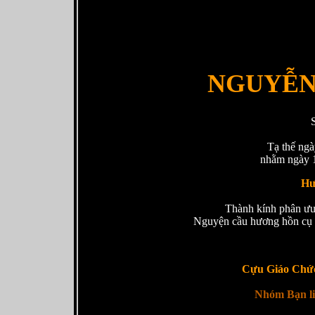
NGUYỄN
Tạ thế ng
nhằm ngày 
Hư
Thành kính phân ư
Nguyện cầu hương hồn cụ
Cựu Giáo Chứ
Nhóm Bạn li