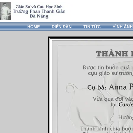
HOME
DIỄN ĐÀN
TIN TỨC
HÌNH ẢNH