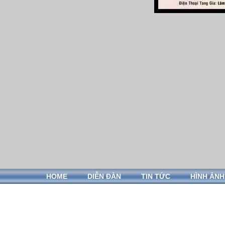
HOME
DIỄN ĐÀN
TIN TỨC
HÌNH ẢNH