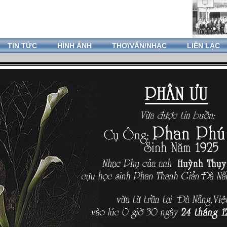
TIN TỨC
HÌNH ẢNH
THƠ/VĂN/NHẠC
LIÊN LẠC