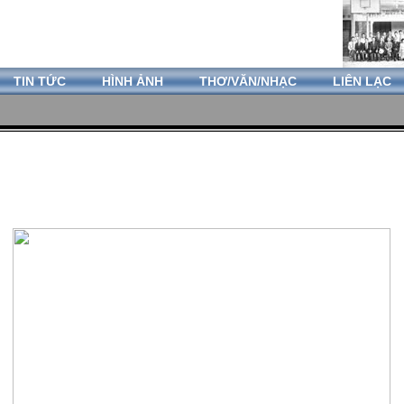
TIN TỨC
HÌNH ẢNH
THƠ/VĂN/NHẠC
LIÊN LẠC