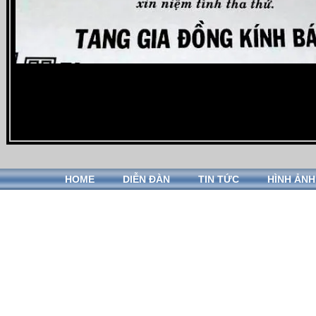
HOME
DIỄN ĐÀN
TIN TỨC
HÌNH ẢNH