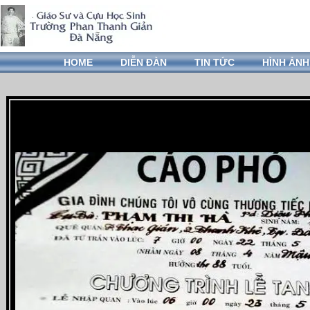
HOME
DIỄN ĐÀN
TIN TỨC
HÌNH ẢNH