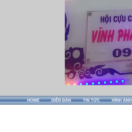
HOME
DIỄN ĐÀN
TIN TỨC
HÌNH ẢNH