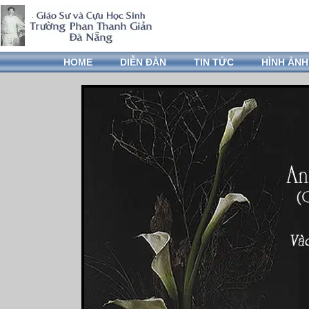
HOME
DIỄN ĐÀN
TIN TỨC
HÌNH ẢNH