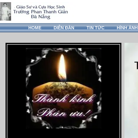
HOME
DIỄN ĐÀN
TIN TỨC
HÌNH ẢNH