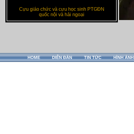
Cựu giáo chức và cựu học sinh PTGĐN
quốc nội và hải ngoại
HOME
DIỄN ĐÀN
TIN TỨC
HÌNH ẢNH