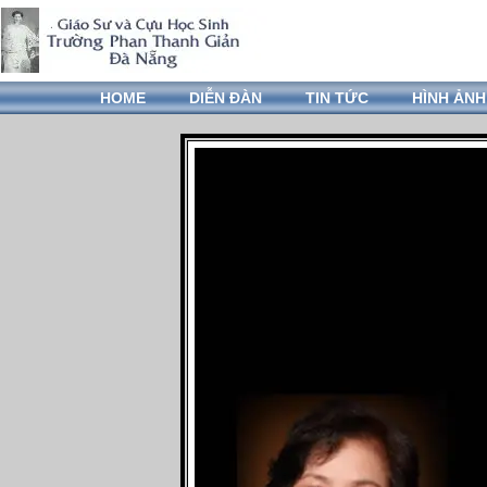
HOME
DIỄN ĐÀN
TIN TỨC
HÌNH ẢNH