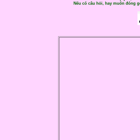
Nếu có câu hỏi, hay muốn đóng gó
Ch
f
Là
f
Tr
f