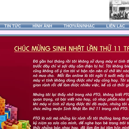
TIN TỨC
HÌNH ẢNH
THƠ/VĂN/NHẠC
LIÊN LẠC