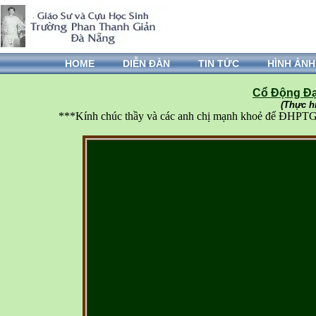
HOME
DIỄN ĐÀN
TIN TỨC
HÌNH ẢNH
Cổ Động Đạ
(Thực h
***Kính chúc thầy và các anh chị mạnh khoẻ để ĐHPTGĐ