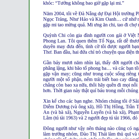
khóc: “Tưởng không bao giờ gặp lại mi.”
Năm 2004, tôi về Đà Nẵng dự Đại Hội trường P
Ngọc Trảng, Như Hảo và Kim Oanh… cứ nhớ mãi 
gặp mi tao mừng quá. Mi ưng ăn chi, tao đi chợ
Quỳnh Chi còn gia đình người con gái ở Việt
Phong Lan. Tôi quen thêm Tố Nga, rất dễ thươn
duyên may đưa đến, tình cờ tôi được người bạ
Thơ. Ban đầu, hai đứa chỉ trò chuyện qua điện t
Gần bảy mươi năm nhìn lại, thấy đời người ch
phẳng lặng, khi bão tố phong ba… và các bạn tôi
gặp vận may; cũng như trong cuộc sống riêng 
người một số phận, nếm trải biết bao cay đắng
chẳng còn bao xa nữa, thôi hãy quên đi mọi nỗi
hơn. Thời gian này thật quí báu trong mỗi chúng 
Xin kể cho các bạn nghe. Nhóm chúng tôi ở Sài
Diễm Dương (và ông xã), Hồ Thị Hồng, Trần T
An (và bà xã), Nguyễn Luyến (và bà xã), Phạ
Lâm (tú tài 1963) và 2 người đẹp tú tài 1966, 
Đông người như vậy nên tháng nào cũng có ng
làm trưởng nhóm, Đào Thị Thái làm thủ quĩ và t