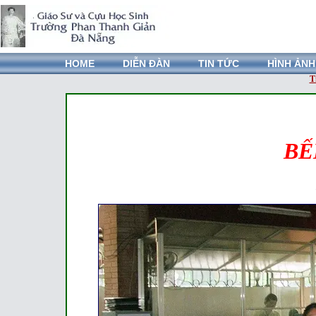
HOME
DIỄN ĐÀN
TIN TỨC
HÌNH ẢNH
T
BẾ