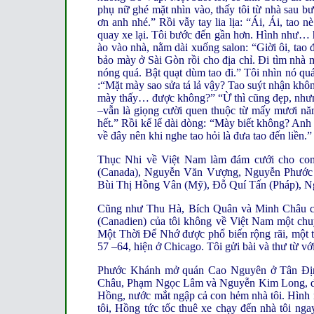
phụ nữ ghé mặt nhìn vào, thấy tôi từ nhà sau bư
ơn anh nhé.” Rồi vẫy tay lia lịa: “Ái, Ái, tao 
quay xe lại. Tôi bước đến gần hơn. Hình như… h
ào vào nhà, nằm dài xuống salon: “Giời ôi, tao
bảo mày ở Sài Gòn rồi cho địa chỉ. Đi tìm nhà
nóng quá. Bật quạt dùm tao đi.” Tôi nhìn nó quá
:“Mặt mày sao sửa tá lả vậy? Tao suýt nhận không
mày thấy… được không?” “Ừ thì cũng đẹp, nhưng… 
–vẫn là giọng cười quen thuộc từ mấy mươi n
hết.” Rồi kể lể dài dòng: “Mày biết không? Anh 
về đây nên khi nghe tao hỏi là đưa tao đến liền.”
Thục Nhi về Việt Nam làm đám cưới cho con
(Canada), Nguyễn Văn Vượng, Nguyễn Phước
Bùi Thị Hồng Vân (Mỹ), Đỗ Quí Tấn (Pháp), N
Cũng như Thu Hà, Bích Quân và Minh Châu chỉ 
(Canadien) của tôi không về Việt Nam một chu
Một Thời Để Nhớ được phổ biến rộng rãi, một 
57 –64, hiện ở Chicago. Tôi gửi bài và thư từ v
Phước Khánh mở quán Cao Nguyên ở Tân Định
Châu, Phạm Ngọc Lâm và Nguyễn Kim Long, dù 
Hồng, nước mắt ngập cả con hẻm nhà tôi. Hình 
tôi, Hồng tức tốc thuê xe chạy đến nhà tôi nga