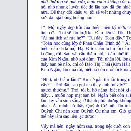
nhớ thương về quê xưa, mùa xuân không còn n
nỗi nhớ nhung luyến tiếc đó lâu nay đã tốn nhiề
nữa. Để thay đổi khẩu vị, tôi sẽ viết những chu
xưa đã ngả bóng hoàng hôn.
1*. Một ngày đẹp trời của thiên niên kỷ mới, 
tình cờ… Tôi sẽ lần lượt kể. Đầu tiên là Tôn T
“Ai mà lịch sự rứa hè?” “Tui đây, Toản đây.” T
“Toản học cùng lớp ở Phan Châu Trinh đó.” À, n
biết Toản đã là một Đại Đức chân tu thì tôi đâ
là đúng rồi. Sau vài câu thăm hỏi, Toản nhờ tôi
của Kim Ngân, nhờ gọi dùm. Tôi nhận lời, lòng r
thấy bạn bè nào, chỉ có Đào Thị Thái (Kim Hài) 
Kim Ngân, lâu quá rồi, biết nó còn nhớ tôi khôn
“Nhớ, nhớ lắm lắm!” Kim Ngân trả lời trong đi
vậy?” “Trời đất, sao gọi tên thầy tỉnh bơ vậy?”
người thường.” Trời, tôi bị hớ nặng, biết nói
thầy… muốn họp mặt bạn bè. Ngân biết còn ai 
lâu nay vẫn sinh sống ở thành phố nhưng không 
nhau. À, mình có thấy Quỳnh Cư một lần trên
Quỳnh Chi nên xem Quỳnh Cư như em. Giờ gọi
thế này làm sao liên lạc được?
Vậy mà hên, ngày hôm sau, trong tiệc cưới con 