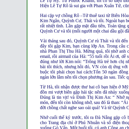
Lê Tự Hỷ. Từ Phước Khánh, tôi có số điện tho
Hiện Lê Tự Rô là sui gia với Phan Xuân Tứ, cũng
Hai cặp vợ chồng Rô –Tứ thuê taxi từ Biên Hòa
Kim Ngân, Quỳnh Cư, Thái và tôi. Ngoài bạn b
rất nhiệt tình. Lần gặp mặt đầu tiên, Toản tặng
Quỳnh Cư và tôi (mỗi người một chai dầu gội đầ
Vài tháng sau đó, Quỳnh Cư rủ Thái và tôi đến
đây tôi gặp Kim, bạn cùng lớp An. Trong câu c
nhà Phan Thị Thu Hà. Mừng quá, tôi nhờ anh c
email, rồi airmail của Hà: “55 tuổi rồi Ái ơi, d
đúng như lời Kim nói: “Trông Hà trẻ hơn chị n
bài tôi thích, nhưng hồi đó, VN còn dị ứng v
buộc tôi phải chọn hai cách:Tốn 50 ngàn đồng
ngàn lớn lắm nên tôi chọn phương án sau. Tiếc q
Từ Hà, tôi nhận được thư hai cô bạn hiện ở M
đồn mi vượt biên gặp hải tặc nên đã nhảy xuốn
Đúng là tin vịt! và Đinh Thị Kim An: “ Nhớ n
món, đến tôi còn không nhớ, sau đó là than: “Ái
đời chồng chất nghe sao oải quá! Và từ Quỳnh C
Nhớ cuối thế kỷ trước, tôi ra Đà Nẵng gặp cô 
cho Trang địa chỉ ở Phú Nhuân và số điện thoạ
xuống Gò Vấp. Một buổi tối, có anh Công an ch