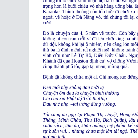
chúng tôi tổ chức sinh nhật một lần cho vài ngư
trọng hơn là buổi chiều vô nhà hàng uống bia, ă
Karaoke. Thỉnh thoảng còn tổ chức đi chơi x
ngoài về hoặc ở Đà Nẵng vô, thì chúng tôi lại
cưới.
Đó là chuyện của 4, 5 năm về trước. Còn bây g
không ai còn rảnh rỗi vì đã lên chức ông bà nộ
dữ dội, không khí lại ô nhiễm, nên càng lớn tu
thứ ba là định mệnh rất nghiệt ngã, không tránh
vĩnh cửu như Lê Tự Rô, Diêu Đức Châu, Nguy
Khánh đã qua Houston định cư, vợ chồng Vượng
cùng thành phố tôi, gặp lại nhau, mừng quá.
Bệnh tật không chừa một ai. Chỉ mong sao đừng
Đến tuổi này không đau mới lạ
Chuyện ốm đau là chuyện bình thường
Chỉ cầu xin Phật độ Trời thương
Đau nhè nhẹ –tai ương đừng vướng.
Tôi cũng đã gặp lại Phạm Thị Duyệt, Hồng Đó
Thắng, Minh Châu, Thu Hà, Bích Quân), lâu n
cuốn sách, tấm áo, khăn quàng, mỹ phẩm, kể cả
sự buồn vui… nhưng chưa một lần tái ngộ. Thế
mơ mà thôi.