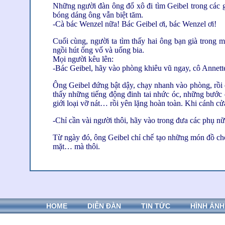
Những người đàn ông đổ xô đi tìm Geibel trong các g
bóng dáng ông vẫn biệt tăm.
-Cà bác Wenzel nữa! Bác Geibel ơi, bác Wenzel ơi!
Cuối cùng, người ta tìm thấy hai ông bạn già trong 
ngồi hút ống vố và uống bia.
Mọi người kêu lên:
-Bác Geibel, hãy vào phòng khiêu vũ ngay, cô Annette s
Ông Geibel đứng bật dậy, chạy nhanh vào phòng, rồi 
thấy những tiếng động đinh tai nhức óc, những bước đ
giới loại vỡ nát… rồi yên lặng hoàn toàn. Khi cánh cử
-Chỉ cần vài người thôi, hãy vào trong đưa các phụ nữ
Từ ngày đó, ông Geibel chỉ chế tạo những món đồ chơi
mặt… mà thôi.
HOME
DIỄN ĐÀN
TIN TỨC
HÌNH ẢNH