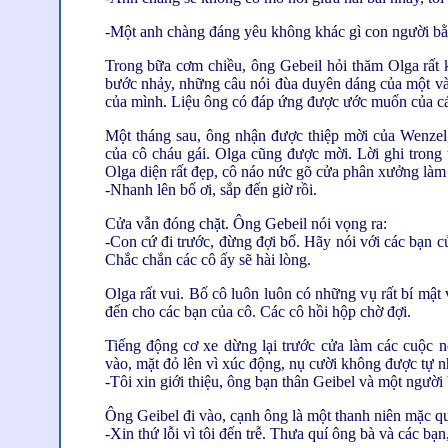
-Một anh chàng đáng yêu không khác gì con người bằ
Trong bữa cơm chiều, ông Gebeil hỏi thăm Olga rất 
bước nhảy, những câu nói đùa duyên dáng của một và
của mình. Liệu ông có đáp ứng được ước muốn của cá
Một tháng sau, ông nhận được thiệp mời của Wenzel,
của cô cháu gái. Olga cũng được mời. Lời ghi trong
Olga diện rất đẹp, cô náo nức gõ cửa phân xưởng làm
-Nhanh lên bố ơi, sắp đến giờ rồi.
Cửa vẫn đóng chặt. Ông Gebeil nói vọng ra:
-Con cứ đi trước, đừng đợi bố. Hãy nói với các bạn củ
Chắc chắn các cô ấy sẽ hài lòng.
Olga rất vui. Bố cô luôn luôn có những vụ rất bí mật
đến cho các bạn của cô. Các cô hồi hộp chờ đợi.
Tiếng động cơ xe dừng lại trước cửa làm các cuộc
vào, mặt đỏ lên vì xúc động, nụ cười không được tự nh
-Tôi xin giới thiệu, ông bạn thân Geibel và một người 
Ông Geibel đi vào, cạnh ông là một thanh niên mặc q
-Xin thứ lỗi vì tôi đến trễ. Thưa quí ông bà và các bạn,