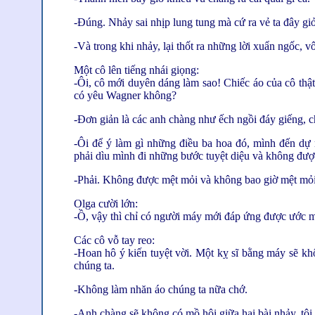
-Đúng. Nhảy sai nhịp lung tung mà cứ ra vẻ ta đây giỏ
-Và trong khi nhảy, lại thốt ra những lời xuẩn ngốc, v
Một cô lên tiếng nhái giọng:
-Ôi, cô mới duyên dáng làm sao! Chiếc áo của cô thậ
có yêu Wagner không?
-Đơn giản là các anh chàng như ếch ngồi đáy giếng, ch
-Ôi để ý làm gì những điều ba hoa đó, mình đến dự n
phải dìu mình đi những bước tuyệt diệu và không đượ
-Phải. Không được mệt mỏi và không bao giờ mệt mỏi
Olga cười lớn:
-Ồ, vậy thì chỉ có người máy mới đáp ứng được ước 
Các cô vỗ tay reo:
-Hoan hô ý kiến tuyệt vời. Một kỵ sĩ bằng máy sẽ khô
chúng ta.
-Không làm nhăn áo chúng ta nữa chớ.
-Anh chàng sẽ không có mồ hôi giữa hai bài nhảy, tôi