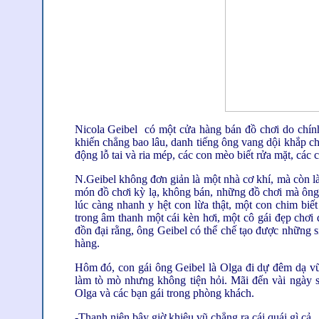
Nicola Geibel có một cửa hàng bán đồ chơi do chín
khiến chẳng bao lâu, danh tiếng ông vang dội khắp châ
động lỗ tai và ria mép, các con mèo biết rửa mặt, các 
N.Geibel không đơn giản là một nhà cơ khí, mà còn l
món đồ chơi kỳ lạ, không bán, những đồ chơi mà ôn
lúc càng nhanh y hệt con lừa thật, một con chim biết
trong âm thanh một cái kèn hơi, một cô gái đẹp chơ
đồn đại rằng, ông Geibel có thể chế tạo được những s
hàng.
Hôm đó, con gái ông Geibel là Olga đi dự đêm dạ vũ t
làm tò mò nhưng không tiện hỏi. Mãi đến vài ngày 
Olga và các bạn gái trong phòng khách.
-Thanh niên bây giờ khiêu vũ chẳng ra cái quái gì cả.