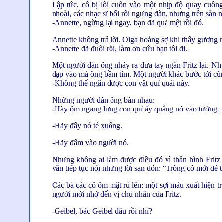
Lập tức, cô bị lôi cuốn vào một nhịp độ quay cuồn
nhoài, các nhạc sĩ bối rối ngưng đàn, nhưng trên sàn n
-Annette, ngừng lại ngay, bạn đã quá mệt rồi đó.
Annette không trả lời. Olga hoảng sợ khi thấy gương 
-Annette đã đuối rồi, làm ơn cứu bạn tôi đi.
Một người đàn ông nhảy ra đưa tay ngăn Fritz lại. N
đạp vào má ông bầm tím. Một người khác bước tới cũng
-Không thể ngăn được con vật quỉ quái này.
Những người đàn ông bàn nhau:
-Hãy ôm ngang lưng con quỉ ấy quẳng nó vào tường.
-Hãy đẩy nó té xuống.
-Hãy đấm vào người nó.
Nhưng không ai làm được điều đó vì thân hình Frit
vẫn tiếp tục nói những lời săn đón: “Trông cô mới dễ 
Các bà các cô ôm mặt rú lên: một sợi máu xuất hiện t
người mới nhớ đến vị chủ nhân của Fritz.
-Geibel, bác Geibel đâu rồi nhỉ?