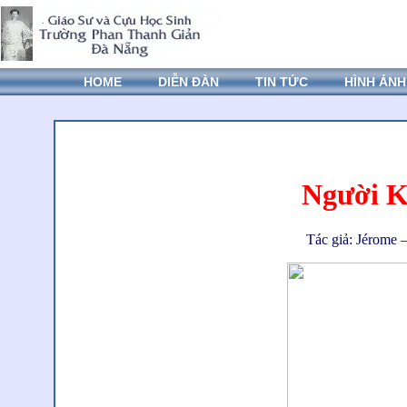
HOME
DIỄN ĐÀN
TIN TỨC
HÌNH ẢNH
Người K
Tác giả: Jérome 