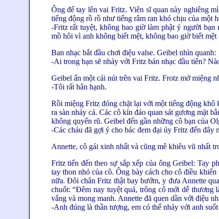
Ông để tay lên vai Fritz. Viên sĩ quan này nghiêng m
tiếng động rồ rồ như tiếng râm ran khó chịu của một hơ
-Fritz rất tuyệt, không bao giờ làm phật ý người bạ
mồ hôi vì anh không biết mệt, không bao giờ biết mệt 
Ban nhạc bắt đầu chơi điệu valse. Geibel nhìn quanh:
-Ai trong bạn sẽ nhảy với Fritz bản nhạc đầu tiên? Nào
Geibel ấn một cái nút trên vai Fritz. Frotz mở miệng
-Tôi rất hân hạnh.
Rồi miệng Fritz đóng chặt lại với một tiếng động khô
ra sàn nhảy cả. Các cô kín đáo quan sát gương mặt bằ
không quyến rũ. Geibel đến gần những cô bạn của Olg
-Các cháu đã gợi ý cho bác đem đại úy Fritz đến đây m
Annette, cô gái xinh nhất và cũng mê khiêu vũ nhất tro
Fritz tiến đến theo sự sắp xếp của ông Geibel: Tay p
tay thon nhỏ của cô. Ông bày cách cho cô điều khiển
nữa. Đôi chân Fritz thật bay bướm, y đưa Annette quay
chuốt: “Đêm nay tuyệt quá, trông cô mới dễ thương l
vắng và mong manh. Annette đã quen dần với điệu nhảy,
-Anh đúng là thần tượng, em có thể nhảy với anh suốt 