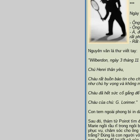
***
Ngày 
- Ông
- Ông
- À, 
rất p
- Rất
Nguyên văn lá thư viết tay:
"Wilberdon, ngày 3 tháng 11
Chú Henri thân yêu,
Cháu rất buồn báo tin cho c
như chú hy vọng và không m
Cháu đã hết sức cố gắng để
Cháu của chú: G. Lorimer."
Con tem ngoài phong bì in d
Sau đó, thám tử Poirot tìm 
Marie ngồi rầu rĩ trong ngôi 
phục vụ, chăm sóc cho ông t
trắng? Đúng là con người vô
nao, ông ta để lại tất cả củ