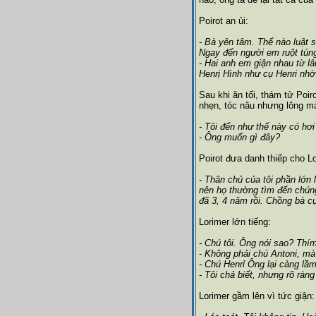
Poirot an ủi:
- Bà yên tâm. Thế nào luật s
Ngay đến người em ruột túng
- Hai anh em giận nhau từ lâ
Henrị Hình như cụ Henri nhờ 
Sau khi ăn tối, thám tử Poir
nhẹn, tóc nâu nhưng lông m
- Tôi đến như thế này có hơ
- Ông muốn gì đây?
Poirot đưa danh thiếp cho Lo
- Thân chủ của tôi phần lớn
nên họ thường tìm đến chúng
đã 3, 4 năm rồi. Chồng bà c
Lorimer lớn tiếng:
- Chú tôi. Ông nói sao? Thím 
- Không phải chú Antoni, mà
- Chú Henrỉ Ông lại càng lầ
- Tôi chả biết, nhưng rõ ràn
Lorimer gầm lên vì tức giận: