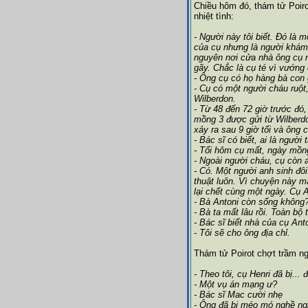
Chiều hôm đó, thám tử Poiro
nhiệt tình:
- Người này tôi biết. Đó là 
của cụ nhưng là người khám
nguyên nơi cửa nhà ông cụ n
gãy. Chắc là cụ té vì vướng
- Ông cụ có họ hàng bà con
- Cụ có một người cháu ruột,
Wilberdon.
- Từ 48 đến 72 giờ trước đó,
mồng 3 được gửi từ Wilberdo
xảy ra sau 9 giờ tối và ông 
- Bác sĩ có biết, ai là người
- Tối hôm cụ mất, ngày mồng
- Ngoài người cháu, cụ còn 
- Có. Một người anh sinh đôi
thuật luôn. Vì chuyện này m
lại chết cùng một ngày. Cụ An
- Bà Antoni còn sống không
- Bà ta mất lâu rồi. Toàn bộ
- Bác sĩ biết nhà của cụ Ant
- Tôi sẽ cho ông địa chỉ.
Thám tử Poirot chợt trầm n
- Theo tôi, cụ Henri đã bị...
- Một vụ án mạng ư?
- Bác sĩ Mac cười nhẹ
- Ông đã bị méo mó nghề ngh