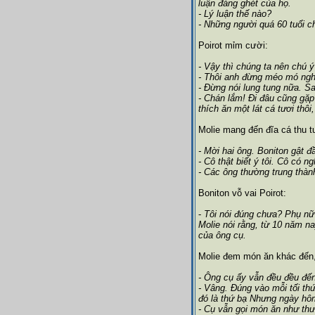
luận đáng ghét của họ.
- Lý luận thế nào?
- Những người quá 60 tuổi ch
Poirot mỉm cười:
- Vậy thì chúng ta nên chú ý
- Thôi anh đừng méo mó nghề
- Đừng nói lung tung nữa. S
- Chán lắm! Đi đâu cũng gặp
thích ăn một lát cá tươi thôi
Molie mang đến đĩa cá thu t
- Mời hai ông. Boniton gật đầ
- Cô thật biết ý tôi. Cô có n
- Các ông thường trung thàn
Boniton vỗ vai Poirot:
-
Tôi nói đúng chưa? Phụ nữ 
Molie nói rằng, từ 10 năm na
của ông cụ.
Molie đem món ăn khác đến,
- Ông cụ ấy vẫn đều đều đế
- Vâng. Đúng vào mỗi tối th
đó là thứ bạ Nhưng ngày hôm
- Cụ vẫn gọi món ăn như th