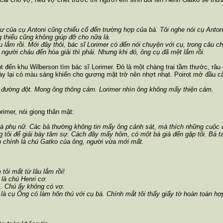
ư của cụ Antoni cũng chiếu cố đến trường hợp của bà. Tôi nghe nói cụ Antoni
 thiếu cũng không giúp đỡ cho nữa là.
u lắm rồi. Mới đây thôi, bác sĩ Lorimer có đến nói chuyện với cụ, trong câu 
người cháu đến hòa giải thì phải. Nhưng khi đó, ông cụ đã mệt lắm rồi.
ot đến khu Wilberson tìm bác sĩ Lorimer. Đó là một chàng trai tầm thước, râ
ày lại có màu sáng khiến cho gương mặt trở nên nhợt nhạt. Poirot mở đầu c
i đường đột. Mong ông thông cảm. Lorimer nhìn ông không mấy thiện cảm.
rimer, nói giọng thân mật:
 là phụ nữ. Các bà thường không tin mấy ông cảnh sát, mà thích những cuộc đ
 tôi để giải bày tâm sự. Cách đây mấy hôm, có một bà già đến gặp tôi. Bà t
ụ chính là chú Gatko của ông, người vừa mới mất.
tôi mất từ lâu lắm rồi!
 là chú Henri cơ.
m. Chú ấy không có vợ.
g là cụ Ông có làm hôn thú với cụ bà. Chính mắt tôi thấy giấy tờ hoàn toàn hợp