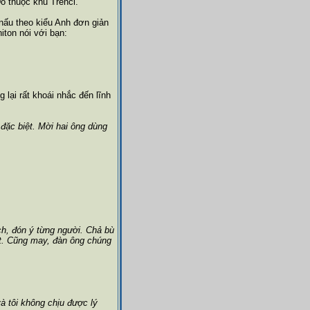
Đô thuộc khu Trenci.
nấu theo kiểu Anh đơn giản
ton nói với bạn:
lại rất khoái nhắc đến lĩnh
ặc biệt. Mời hai ông dùng
ách, đón ý từng người. Chả bù
hết. Cũng may, đàn ông chúng
và tôi không chịu được lý