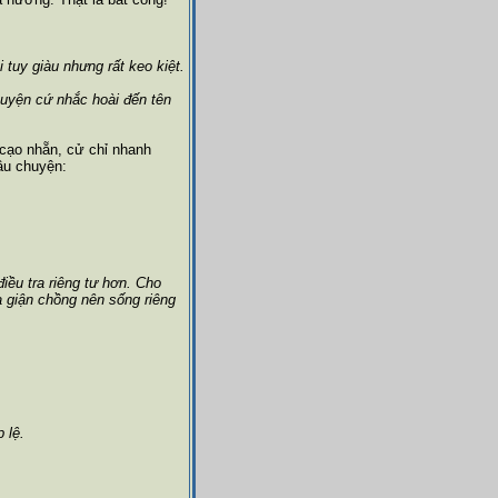
 tuy giàu nhưng rất keo kiệt.
chuyện cứ nhắc hoài đến tên
u cạo nhẵn, cử chỉ nhanh
âu chuyện:
iều tra riêng tư hơn. Cho
a giận chồng nên sống riêng
 lệ.