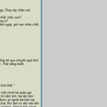
ngụ. Ông này nhận xét:
ì thắc mắc sao?
ông ạ?
định ngày, giờ nạn nhân chết,
không bỏ qua chuyện quá khứ
. Thật đáng buồn.
Giỏi thật."
n một mình bà quản gia
t 14 năm trời, bà tận tâm
được gì ngoài hai bàn tay
 chúc thư làm từ đời nảo đời
a hưởng. Thật là bất công!