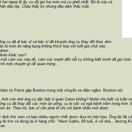
hứ hai ngoại lệ ấy, cụ đã gọi hai món mà cụ ghét nhất. Đó là xúp cà
nhân dâu tây. Cháu thấy kỳ nhưng đâu dám thắc mắc.
ông cụ đã đi bác sĩ và bác sĩ đã khuyên ông cụ thay đổi thực đơn.
àn là món ăn nặng bụng không thích hợp với tuổi già chút nào.
 được.
đoán khác sao?
bị một cảm xúc nào đó, cảm xúc mạnh đến nỗi cụ không biết mình đã gọi món 
nh một chuyện gì rất quan trọng...
 thám tử Poirot gặp Boniton trong một chuyến xe điện ngầm. Boniton nói:
y. Anh còn nhớ ông cụ đặc biệt ở quán Galon không? Molie cho biết cả tuần 
à ông cụ đã thay đổi các món ăn uống, cụ bị sốc và ngã bệnh trầm trọng hơn. 
món ăn. Theo tôi, bác sĩ cần phải tế nhị với bệnh nhân mới được.
ý định thử xem có bao nhiêu người chết được đưa tin trên báo. Ông lật tất c
g dò tìm và dừng lại ở hàng chữ: "Henri Gatko, 69 tuổi, ở số nhà... đường K
sao.