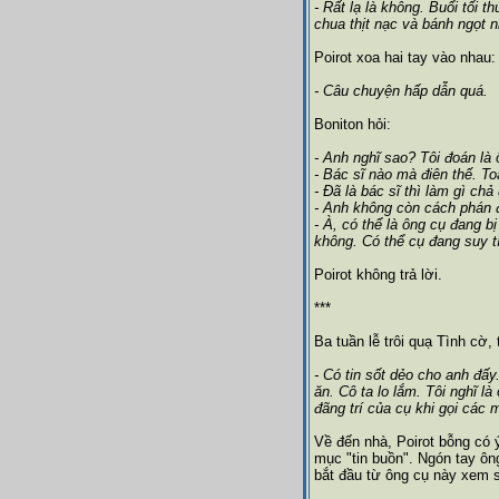
- Rất lạ là không. Buổi tối t
chua thịt nạc và bánh ngọt 
Poirot xoa hai tay vào nhau:
- Câu chuyện hấp dẫn quá.
Boniton hỏi:
- Anh nghĩ sao? Tôi đoán là 
- Bác sĩ nào mà điên thế. To
- Đã là bác sĩ thì làm gì chả
- Anh không còn cách phán 
- À, có thể là ông cụ đang 
không. Có thể cụ đang suy tí
Poirot không trả lời.
***
Ba tuần lễ trôi quạ Tình cờ,
- Có tin sốt dẻo cho anh đấ
ăn. Cô ta lo lắm. Tôi nghĩ l
đãng trí của cụ khi gọi các 
Về đến nhà, Poirot bỗng có 
mục "tin buồn". Ngón tay ôn
bắt đầu từ ông cụ này xem 