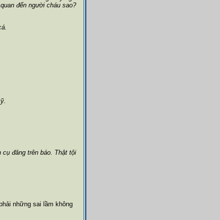
ên quan đến người cháu sao?
cá.
kỹ.
cụ đăng trên báo. Thật tội
phải những sai lầm không