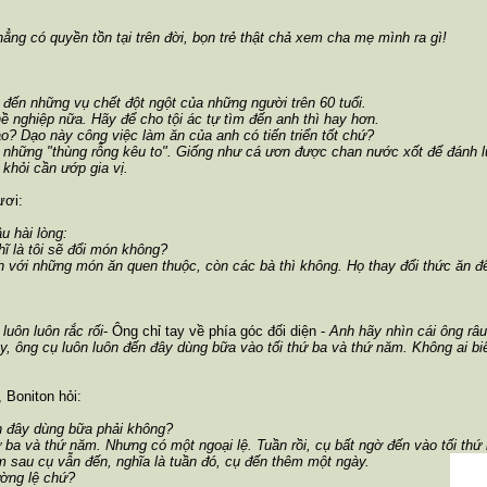
ẳng có quyền tồn tại trên đời, bọn trẻ thật chả xem cha mẹ mình ra gì!
 đến những vụ chết đột ngột của những người trên 60 tuổi.
 nghiệp nữa. Hãy để cho tội ác tự tìm đến anh thì hay hơn.
ao? Dạo này công việc làm ăn của anh có tiến triển tốt chứ?
 những "thùng rỗng kêu to". Giống như cá ươn được chan nước xốt để đánh lừ
, khỏi cần ướp gia vị.
ươi:
u hài lòng:
ghĩ là tôi sẽ đổi món không?
h với những món ăn quen thuộc, còn các bà thì không. Họ thay đổi thức ăn đ
luôn luôn rắc rối
- Ông chỉ tay về phía góc đối diện -
Anh hãy nhìn cái ông râ
y, ông cụ luôn luôn đến đây dùng bữa vào tối thứ ba và thứ năm. Không ai bi
 Boniton hỏi:
n đây dùng bữa phải không?
ứ ba và thứ năm. Nhưng có một ngoại lệ. Tuần rồi, cụ bất ngờ đến vào tối th
 sau cụ vẫn đến, nghĩa là tuần đó, cụ đến thêm một ngày.
ường lệ chứ?