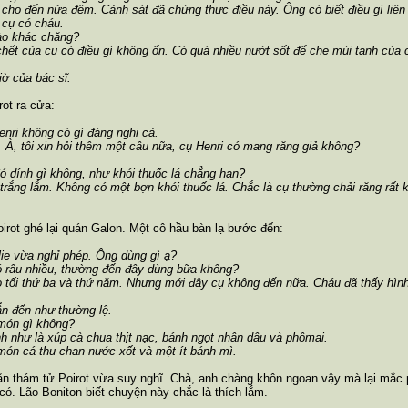
ối cho đến nửa đêm. Cảnh sát đã chứng thực điều này. Ông có biết điều gì li
g cụ có cháu.
nào khác chăng?
chết của cụ có điều gì không ổn. Có quá nhiều nướt sốt để che mùi tanh của 
giờ của bác sĩ.
rot ra cửa:
Henri không có gì đáng nghi cả.
p. À, tôi xin hỏi thêm một câu nữa, cụ Henri có mang răng giả không?
ó dính gì không, như khói thuốc lá chẳng hạn?
 trắng lắm. Không có một bợn khói thuốc lá. Chắc là cụ thường chải răng rất 
rot ghé lại quán Galon. Một cô hầu bàn lạ bước đến:
ie vừa nghỉ phép. Ông dùng gì ạ?
có râu nhiều, thường đến đây dùng bữa không?
o tối thứ ba và thứ năm. Nhưng mới đây cụ không đến nữa. Cháu đã thấy hình 
ẫn đến như thường lệ.
 món gì không?
nh như là xúp cà chua thịt nạc, bánh ngọt nhân dâu và phômai.
món cá thu chan nước xốt và một ít bánh mì.
n thám tử Poirot vừa suy nghĩ. Chà, anh chàng khôn ngoan vậy mà lại mắc 
có. Lão Boniton biết chuyện này chắc là thích lắm.