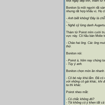
Một ngày đẹp trời, thám tử P
Boniton là một người rất s
nhưng rất hợp khẩu vị. Họ c
- Anh biết không! Đây là chỗ
-...
- Nghệ sỹ lừng danh Augertu
Thám tử Poirot mỉm cười trư
vực này. Cô hầu bàn Molie 
- Chào hai ông. Các ông mu
thử
.
Boniton nói:
- Poirot à, hôm nay chúng t
- Tùy ý anh.
Boniton chọn món ăn nhanh c
- Cô bé này khá lắm. Đã có m
với những cô gái khác, khi 
ta thì khác.
Poirot nheo mắt:
- Có chắc không đó?
- Tôi không có ý khen tất cả