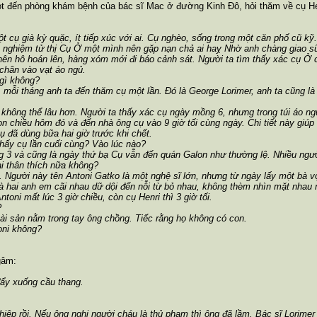
t đến phòng khám bệnh của bác sĩ Mac ở đường Kinh Đô, hỏi thăm về cụ Henr
một cụ già kỳ quặc, ít tiếp xúc với ai. Cụ nghèo, sống trong một căn phố cũ kỹ.
 nghiệm tử thị Cụ Ở một mình nên gặp nạn chả ai haỵ Nhờ anh chàng giao s
ên hô hoán lên, hàng xóm mới đi báo cảnh sát. Người ta tìm thấy xác cụ Ở 
 chân vào vạt áo ngủ.
 gì không?
 mỗi tháng anh ta đến thăm cụ một lần. Đó là George Lorimer, anh ta cũng là
 không thể lâu hơn. Người ta thấy xác cụ ngày mồng 6, nhưng trong túi áo ngủ
n chiều hôm đó và đến nhà ông cụ vào 9 giờ tối cùng ngày. Chi tiết này giúp 
cụ đã dùng bữa hai giờ trước khi chết.
 thấy cụ lần cuối cùng? Vào lúc nào?
 3 và cũng là ngày thứ bạ Cụ vẫn đến quán Galon như thường lệ. Nhiều ngườ
ai thân thích nữa không?
. Người này tên Antoni Gatko là một nghệ sĩ lớn, nhưng từ ngày lấy một bà vợ
à hai anh em cãi nhau dữ dội đến nỗi từ bỏ nhau, không thèm nhìn mặt nhau 
toni mất lúc 3 giờ chiều, còn cụ Henri thì 3 giờ tối.
?
 tài sản nằm trong tay ông chồng. Tiếc rằng họ không có con.
oni không?
gâm:
 đẩy xuống cầu thang.
iệp rồi. Nếu ông nghi người cháu là thủ phạm thì ông đã lầm. Bác sĩ Lorime