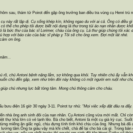
hôm sau, thám tử Poirot đến gặp ông trưởng ban điều tra vùng cụ Henri trú 
 cụ này rất lập dị. Cụ sống khép kín, không ngao du với ai cả. Ông có điều g
 có thể cho phép tôi được biết nội dung lá thư trong túi áo nạn nhân được kh
đó là bức thư của bác sĩ Lorimer, cháu của ông cụ. Lá thư giúp chúng tôi xác 
hù hợp với báo cáo của bác sĩ pháp ỵ Tôi sẽ cho ông xem. Đợi một lát nhé.
 cảm ơn ông.
 năm...
hú rõ, chú Antoni bệnh nặng lắm, sợ không qua khỏi. Tuy nhiên chú ấy vẫn 
uốn chú đến gặp, xem như trên đời này không có một người em ruột như chú
 giúp chú nhưng lực bất tòng tâm. Mong chú thông cảm cho cháu.
ấu bưu điện 16 giờ 30 ngày 3-11. Poirot tự nhủ:
"Mọi việc xếp đặt đâu ra đấy. 
đến nhà ông anh sinh đôi của nạn nhân. Cụ Antoni cũng vừa mới mất. Chỉ cò
biệt thự khá lớn có vẻ lạnh lẽo. Bà cho biết, Antoni là một cụ già kỳ cục. Suố
ừng miếng ăn giấc ngủ, chịu đựng tính tình khó chịu của ông. Nhưng bà đã 
 lương tâm.Ông ta giàu vậy mà khi chết, chả để lại cho bà cái gì. Trong bản
a cải cho vợ, nếu vợ chết trước thì người em sinh đôi tên Henri Gatko sẽ thừ