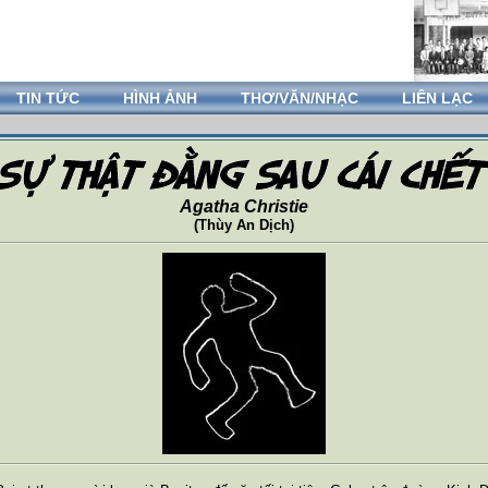
TIN TỨC
HÌNH ẢNH
THƠ/VĂN/NHẠC
LIÊN LẠC
Agatha Christie
(Thùy An Dịch)