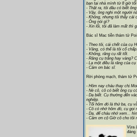
bạn tại nhà mình từ 8 giờ t
- Thật ra, tôi đâu có biết ôn
- Vậy, ông nghi một người 
- Không, nhưng tôi thấy cái 
- Ông nói gì?
- Xin lỗi, tôi đã làm mất thì 
Bác sĩ Mac tiễn thám tử Poi
- Theo tôi, cái chết của cụ 
- Vâng, có thể là tôi cố chấ
- Không, răng cụ rất tốt.
- Răng cụ trắng hay vàng? C
- Lạ một điều là răng của cụ
- Cảm ơn bác sĩ.
Rời phòng mạch, thám tử Poi
- Hôm nay cháu thay chị Mol
- Nè cô, cô có biết ông cụ 
- Dạ biết. Cụ thường đến và
nghiệp.
- Tối hôm đó là thứ ba, cụ v
- Cô có nhớ hôm đó, cụ gọi
- Dạ, để cháu nhớ xem... hì
- Cảm ơn cộ Giờ cô cho tôi 
Vừa ă
đáng 