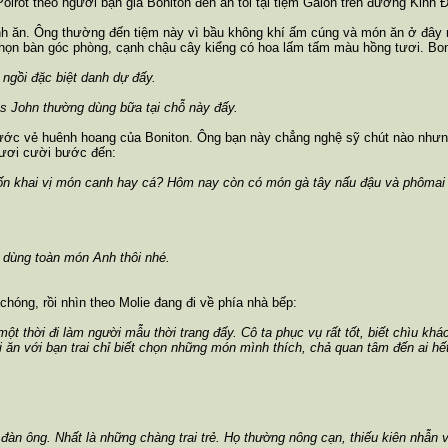
oirot theo người bạn già Boniton đến ăn tối tại tiệm Galon trên đường Kinh 
ành ăn. Ông thường đến tiệm này vì bầu không khí ấm cúng và món ăn ở đây 
họn bàn góc phòng, cạnh chậu cây kiểng có hoa lấm tấm màu hồng tươi. Boni
 ngồi đặc biệt danh dự đấy.
s John thường dùng bữa tại chỗ này đấy.
ớc vẻ huênh hoang của Boniton. Ông bạn này chẳng nghệ sỹ chút nào nhưng 
tươi cười bước đến:
ốn khai vị món canh hay cá? Hôm nay còn có món gà tây nấu đậu và phômai đ
a dùng toàn món Anh thôi nhé.
hóng, rồi nhìn theo Molie đang đi về phía nhà bếp:
ột thời đi làm người mẫu thời trang đấy. Cô ta phục vụ rất tốt, biết chìu kh
đi ăn với bạn trai chỉ biết chọn những món mình thích, chả quan tâm đến ai 
 đàn ông. Nhất là những chàng trai trẻ. Họ thường nông cạn, thiếu kiên nhẫn 