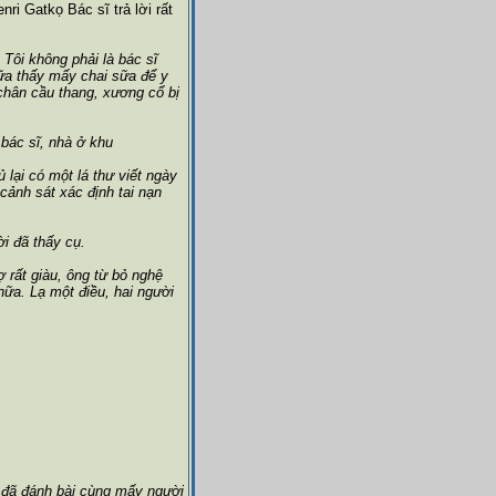
i Gatkọ Bác sĩ trả lời rất
 Tôi không phải là bác sĩ
ữa thấy mấy chai sữa để y
chân cầu thang, xương cổ bị
 bác sĩ, nhà ở khu
 lại có một lá thư viết ngày
cảnh sát xác định tai nạn
i đã thấy cụ.
 rất giàu, ông từ bỏ nghệ
nữa. Lạ một điều, hai người
r đã đánh bài cùng mấy người