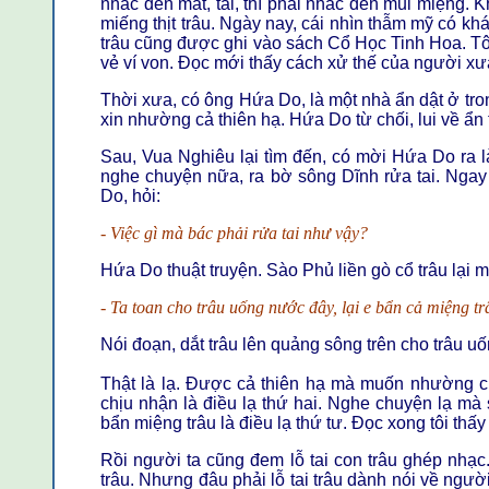
nhắc đến mắt, tai, thì phải nhắc đến mũi miệng. K
miếng thịt trâu. Ngày nay, cái nhìn thẫm mỹ có kh
trâu cũng được ghi vào sách Cổ Học Tinh Hoa. T
vẻ ví von. Đọc mới thấy cách xử thế của người x
Thời xưa, có ông Hứa Do, là một nhà ẩn dật ở tron
xin nhường cả thiên hạ. Hứa Do từ chối, lui về ẩ
Sau, Vua Nghiêu lại tìm đến, có mời Hứa Do ra 
nghe chuyện nữa, ra bờ sông Dĩnh rửa tai. Ngay
Do, hỏi:
- Việc gì mà bác phải rửa tai như vậy?
Hứa Do thuật truyện. Sào Phủ liền gò cổ trâu lại m
- Ta toan cho trâu uống nước đây, lại e bẩn cả miệng tr
Nói đoạn, dắt trâu lên quảng sông trên cho trâu u
Thật là lạ. Được cả thiên hạ mà muốn nhường c
chịu nhận là điều lạ thứ hai. Nghe chuyện lạ mà 
bẩn miệng trâu là điều lạ thứ tư. Đọc xong tôi thấy c
Rồi người ta cũng đem lỗ tai con trâu ghép nhạc.
trâu. Nhưng đâu phải lỗ tai trâu dành nói về ng