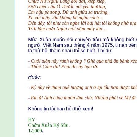
Chức Nữ Ngưu Lang đời đời, kiếp kiếp,
Đợi chiếc cầu Ô Thước nối yêu thương,
Em hậu phương. Dù anh giữa sa trường,
Xa xôi mấy vẫn không hề ngăn cách...
Đến đây, tôi như còn nghe lời bài hát tôi không nhớ tựa
Trời làm mưa Ngâu mỗi năm mấy lần...
Mùa Xuân muốn nói chuyện trâu mà không biết nó
người Việt Nam sau tháng 4 năm 1975, tị nạn tr
ta thử hỏi thăm nhau thì sẽ biết. Thí dụ:
-
Cuối tuần nầy rảnh không ? Ghé qua nhà ăn bánh xèo
- Thôi! Cám ơn! Phải đi cày bạn ơi.
Hoặc:
- Kỳ nầy về thăm quê hương anh ở lại lâu hơn được kh
- Em à! Anh cũng muốn lắm chứ. Nhưng phải về Mỹ đi cà
Không tin tôi bạn hỏi thử xem!
HY
Chớm Xuân Kỷ Sửu.
1-2009
.