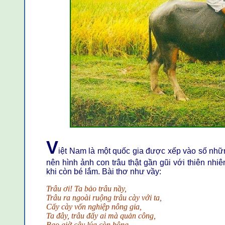
V
iệt Nam là một quốc gia được xếp vào số nhữn
nên hình ảnh con trâu thật gần gũi với thiên nhi
khi còn bé lắm. Bài thơ như vầy:
Trâu ơi! Ta bảo trâu nầy,
Trâu ra ngoài ruộng trâu cày với ta,
Cấy cày vốn nghiệp nông gia,
Ta đây, trâu đấy ai mà quản công,
Bao giờ cây lúa còn bông ,