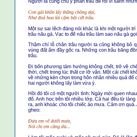
Người ta cũng chú ý phân trâu để rồi ví sánh nh
Con gái khôn lấy thằng chồng dại,
Như đoá hoa lài cặm bãi cứt trâu.
Một sự sai lệch đáng nói khác là khi một người trí
trâu nấu gà. Vạc to để nấu trâu làm sao nấu gà gọ
Thậm chí lỗ chân trâu người ta cũng không bỏ q
vùng đất ẩm đầy gốc rạ. Những con trâu băng đồn
trâu.
Đi bốn phương tám hướng không chết, trở về chết
thời, chết trong lúc thất cơ lỡ vận. Một cái chế
về những kén chọn trong hôn nhân nhiều quá để c
hai người không lấy làm vừa ý.
Hồi đó tôi có một người tình: Ngày mới quen nhau
đổ. Anh học trên tôi nhiều lớp. Cả hai đều từ làng 
ra, anh khoác cho tôi chiếc áo mưa. Cảm ơn quá
ghẹo:
Đưa em về dưới mưa,
Nói chi em cũng ừa...