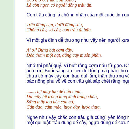
Là còn ngọn cỏ ngoài đồng trâu ăn.
Con trâu cũng là chứng nhân của một cuộc tình q
Trên đồng cạn, dưới đồng sâu,
Chồng cày, vợ cấy, con trâu đi bừa.
Vì một gia đình dễ thương như vậy nên người xư
Ai ơi! Bưng bát cơm đầy,
Dẻo thơm một hạt, đắng cay muôn phần.
Nhớ thì phải quý. Vì biết rằng cơm nấu từ gạo. Đã
ăn cơm. Buổi sáng ăn cơm lót lòng mà phải cho ch
chưa có máy cày con trâu quí lắm, thân thương v
bác nông phu vỗ về con trâu già sắp chết rằng: ng
.......Thịt mầy tao để nấu ninh,
Da mầy bịt trống tụng kinh trong chùa,
Sừng mầy tao tiện con cờ,
Cán dao, cám mác, lược dày, lược thưa.
Nghe như vậy chắc con trâu già cũng" yên lòng 
một qui luật: trâu dùng để cày, ngựa dùng để cỡi.