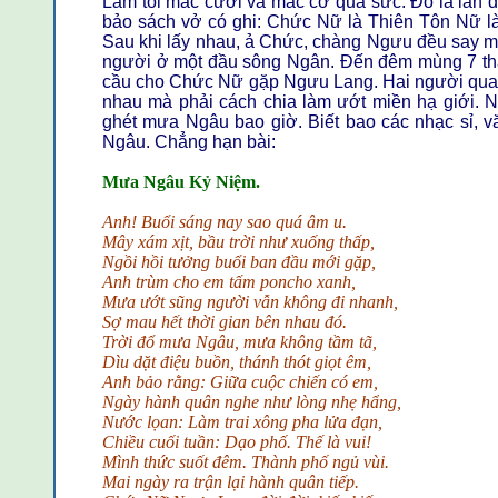
Làm tôi mắc cười và mắc cở quá sức. Đó là lần 
bảo sách vở có ghi: Chức Nữ là Thiên Tôn Nữ là
Sau khi lấy nhau, ả Chức, chàng Ngưu đều say m
người ở một đầu sông Ngân. Đến đêm mùng 7 thán
cầu cho Chức Nữ gặp Ngưu Lang. Hai người qua l
nhau mà phải cách chia làm ướt miền hạ giới. Nh
ghét mưa Ngâu bao giờ. Biết bao các nhạc sỉ, văn
Ngâu. Chẳng hạn bài:
Mưa Ngâu Kỷ Niệm.
Anh! Buổi sáng nay sao quá âm u.
Mây xám xịt, bầu trời như xuống thấp,
Ngồi hồi tưởng buổi ban đầu mới gặp,
Anh trùm cho em tấm poncho xanh,
Mưa ướt sũng người vẫn không đi nhanh,
Sợ mau hết thời gian bên nhau đó.
Trời đổ mưa Ngâu, mưa không tầm tã,
Dìu dặt điệu buồn, thánh thót giọt êm,
Anh bảo rằng: Giữa cuộc chiến có em,
Ngày hành quân nghe như lòng nhẹ hẩng,
Nước lọan: Làm trai xông pha lửa đạn,
Chiều cuối tuần: Dạo phố. Thế là vui!
Mình thức suốt đêm. Thành phố ngủ vùi.
Mai ngày ra trận lại hành quân tiếp.