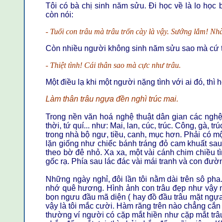
Tôi có bà chị sinh năm sửu. Đi học về là lo học
còn nói:
- Tuổi con trâu mà trâu trốn cày là vậy. Sướng lắm! Nh
Còn nhiều người không sinh năm sửu sao mà cứ 
- Thiệt tình! Cái thân sao mà cực như trâu.
Một điều lạ khi một người nặng tình với ai đó, thì h
Làm thân trâu ngựa đền nghì trúc mai.
Trong nền văn hoá nghệ thuật dân gian các nghệ
thời, tứ quí... như: Mai, lan, cúc, trúc. Công, gà, t
trong nhà bộ ngư, tiều, canh, mục hơn. Phải có mộ
lặn giống như chiếc bánh tráng đỏ cam khuất sau
theo bờ đê nhỏ. Xa xa, một vài cánh chim chiều 
gốc rạ. Phía sau lác đác vài mái tranh và con đườ
Những ngày nghỉ, đôi lần tôi nằm dài trên sô p
nhớ quê hương. Hình ảnh con trâu đẹp như vậy m
bọn ngưu đầu mã diện ( hay đồ đầu trâu mặt ngựa
vậy là tôi mắc cười. Hàm răng trên nào chẳng cắn h
thường ví người có cặp mắt hiền như cặp mắt trâu