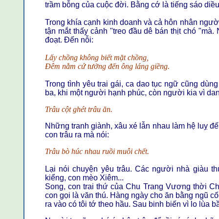
trầm bỗng của cuộc đời. Bằng cớ là tiếng sáo diều 
Trong khía cạnh kinh doanh và cả hôn nhân người 
tận mắt thấy cảnh "treo đầu dê bán thịt chó "mà.
đoạt. Đến nỗi:
Lấy chồng không biết mặt chồng,
Đêm nằm cứ tưởng đến ông láng giềng.
Trong tình yêu trai gái, ca dao tục ngữ cũng dùng
ba, khi một người hạnh phúc, còn người kia vì da
Trâu cột ghét trâu ăn.
Những tranh giành, xâu xé lẫn nhau làm hệ luỵ đ
con trâu ra mà nói:
Trâu bò húc nhau ruồi muỗi chết.
Lại nói chuyện yêu trâu. Các người nhà giàu th
kiểng, con mèo Xiêm...
Song, con trai thứ của Chu Trang Vương thời Chi
con gọi là văn thú. Hàng ngày cho ăn bằng ngũ c
ra vào có tôi tớ theo hầu. Sau binh biến vì lo lùa b