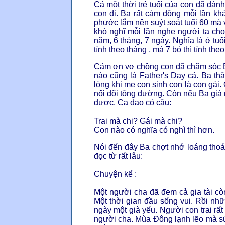
Cả một thời trẻ tuổi của con đã dà
con đi. Ba rất cảm động mỗi lần k
phước lắm nên suýt soát tuổi 60 mà
khó nghĩ mỗi lần nghe người ta cho
năm, 6 tháng, 7 ngày. Nghĩa là ở tuổi
tính theo tháng , mà 7 bó thì tính the
Cảm ơn vợ chồng con đã chăm sóc B
nào cũng là Father's Day cả. Ba thậ
lòng khi mẹ con sinh con là con gái.
nối dõi tông đường. Còn nếu Ba già 
được. Ca dao có câu:
Trai mà chi? Gái mà chi?
Con nào có nghĩa có nghì thì hơn.
Nói đến đây Ba chợt nhớ loáng th
đọc từ rất lâu:
Chuyện kể :
Một người cha đã đem cả gia tài còn
Một thời gian đầu sống vui. Rồi nh
ngày một già yếu. Người con trai rấ
người cha. Mùa Đông lạnh lẽo mà sứ