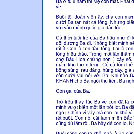
Ba ở tù 8 năm thì Mẹ con mất. Phải
về.
Buổi tối đoàn viên ấy, cha con mừ
cười Ba tan nát cả lòng. Nhưng bi
với vận mệnh quốc gia dân tộc.
Cả thời tuổi trẻ của Ba hầu như đi 
dõi đường Ba đi. Không biết mình s
rất ít. Con là con đầu lòng. Lại là 
lòng hiếu thảo. Trong một lần thăm n
chợ Bàu Hoa chừng non 1 cây số.
mắm kho thơm lừng. Có cả tôm thẻ lộ
bông súng, rau đắng, húng cây, giá
còn cười vui nói với Ba: Khi nào
KHANH cho Ba ngồi thu tiền. Ba nghe
Con gái của Ba,
Trớ trêu thay, lúc Ba về con đã là
mình vượt biên một lần trót lọt. Ba 
ngơi. Chính vì vậy mà con lại khổ v
rét buốt. Con nói cái lạnh miền Bắc
cũng đủ lắm rồi. Ba hãy để con lo. 
Buổi sáng con ra khỏi nhà là Ba cũn