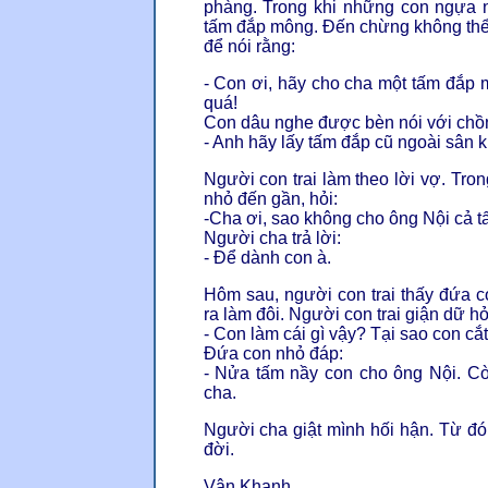
phàng. Trong khi những con ngựa 
tấm đắp mông. Đến chừng không thể
để nói rằng:
- Con ơi, hãy cho cha một tấm đắp
quá!
Con dâu nghe được bèn nói với chồ
- Anh hãy lấy tấm đắp cũ ngoài sân 
Người con trai làm theo lời vợ. Tron
nhỏ đến gần, hỏi:
-Cha ơi, sao không cho ông Nội cả tấ
Người cha trả lời:
- Để dành con à.
Hôm sau, người con trai thấy đứa 
ra làm đôi. Người con trai giận dữ hỏ
- Con làm cái gì vậy? Tại sao con cắt
Đứa con nhỏ đáp:
- Nửa tấm nầy con cho ông Nội. Cò
cha.
Người cha giật mình hối hận. Từ đó
đời.
Vân Khanh,