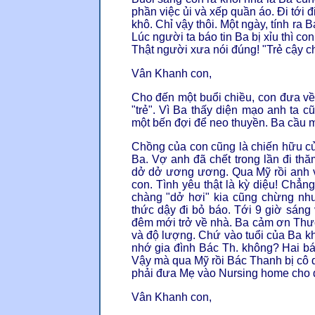
phần việc ủi và xếp quần áo. Đi tới 
khô. Chỉ vậy thôi. Một ngày, tính ra 
Lúc người ta báo tin Ba bị xỉu thì c
Thật người xưa nói đúng! "Trẻ cậy ch
Vân Khanh con,
Cho đến một buổi chiều, con đưa về 
"trẻ". Vì Ba thấy diện mạo anh ta 
một bến đợi để neo thuyền. Ba cầu 
Chồng của con cũng là chiến hữu c
Ba. Vợ anh đã chết trong lần đi th
dở dở ương ương. Qua Mỹ rồi anh 
con. Tình yêu thật là kỳ diệu! Chẳn
chàng "dở hơi" kia cũng chừng như
thức dậy đi bỏ báo. Tới 9 giờ sáng 
đêm mới trở về nhà. Ba cảm ơn Thư
và độ lượng. Chứ vào tuổi của Ba k
nhớ gia đình Bác Th. không? Hai b
Vậy mà qua Mỹ rồi Bác Thanh bị cô
phải đưa Mẹ vào Nursing home cho đ
Vân Khanh con,