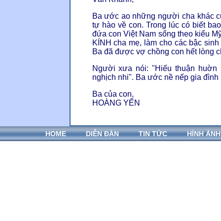
Ba ước ao những người cha khác cũ
tự hào về con. Trong lúc có biết b
đứa con Việt Nam sống theo kiểu Mỹ
KÍNH cha mẹ, làm cho các bậc sinh
Ba đã được vợ chồng con hết lòng c
Người xưa nói: "Hiếu thuận huờn 
nghịch nhi". Ba ước nề nếp gia đình 
Ba của con,
HOÀNG YẾN
HOME
DIỄN ĐÀN
TIN TỨC
HÌNH ẢNH