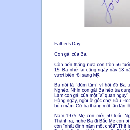
Father's Day .....
Con gái của Ba,
Còn bốn tháng nữa con tròn 56 tuổi
15. Ba nhớ lại cũng ngày nầy 18 n
vượt biên rồi sang Mỹ.
Ba nói là "đùm túm" vì hồi đó Ba từ
Nghèo. Nhìn con gái Ba héo úa dung
Làm con gái của một "sĩ quan nguỵ" 
Hàng ngày, ngồi ở góc chợ Bàu Hoa
bún mắm. Cứ ba tháng một lần lặn lộ
Năm 1975 Mẹ con mới 50 tuổi. Ngườ
Thành ra, nghe Ba đi Bắc Mẹ con b
còn "nhất định nằm một chỗã".Thế l