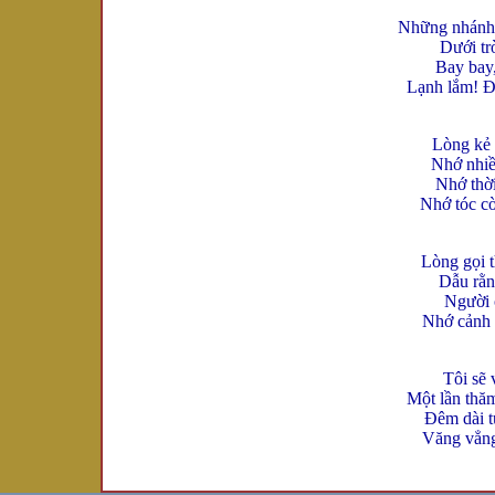
Những nhánh p
Dưới tr
Bay bay,
Lạnh lắm! Đ
Lòng kẻ 
Nhớ nhiề
Nhớ thời
Nhớ tóc cò
Lòng gọi t
Dẫu rằn
Người ơ
Nhớ cảnh 
Tôi sẽ 
Một lần thă
Đêm dài t
Văng vẳng