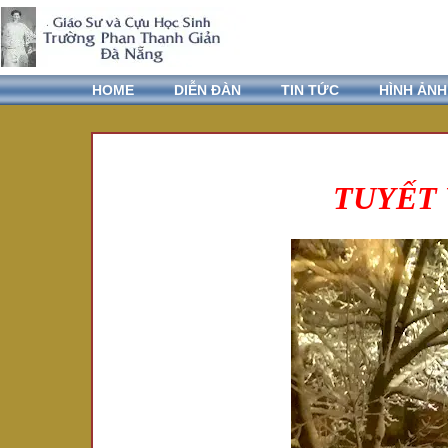
HOME
DIỄN ĐÀN
TIN TỨC
HÌNH ẢNH
TUYẾT 