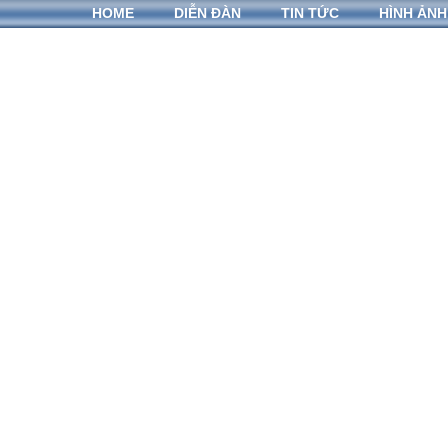
HOME
DIỄN ĐÀN
TIN TỨC
HÌNH ẢNH