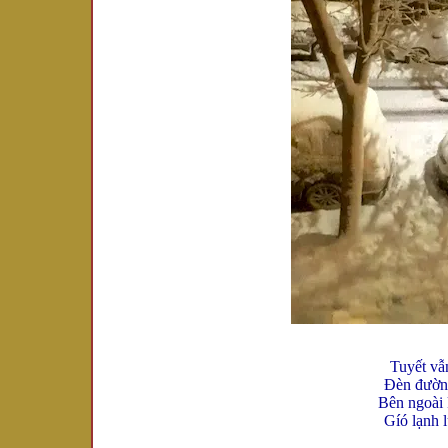
Tuyết vẫ
Đèn đường
Bên ngoài 
Gíó lạnh 