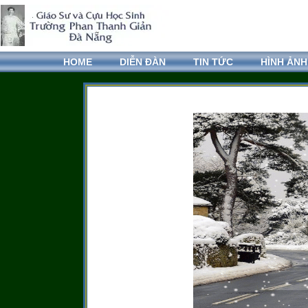
HOME
DIỄN ĐÀN
TIN TỨC
HÌNH ẢNH