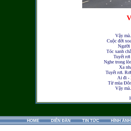
V
Vậy mà.
Cuộc đời xoay
Người 
Tóc xanh chắ
Tuyết rơi
Nghe trong lò
Xa nha
Tuyết rơi. Rơ
Ai đi -
Từ mùa Đông
Vậy mà.
HOME
DIỄN ĐÀN
TIN TỨC
HÌNH ẢNH