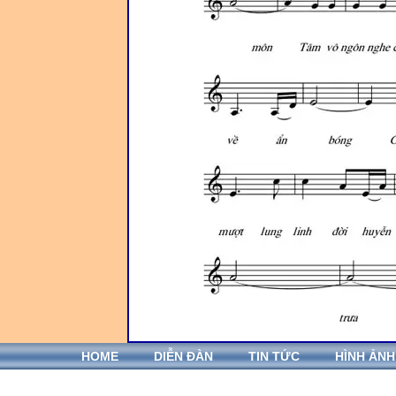
HOME
DIỄN ĐÀN
TIN TỨC
HÌNH ẢNH