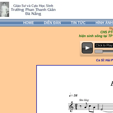
HOME
DIỄN ĐÀN
TIN TỨC
HÌNH ẢNH
Ng
CHS PTG
hiện sinh sống tại T
Click to Pl
p
Ca Sĩ: Hải