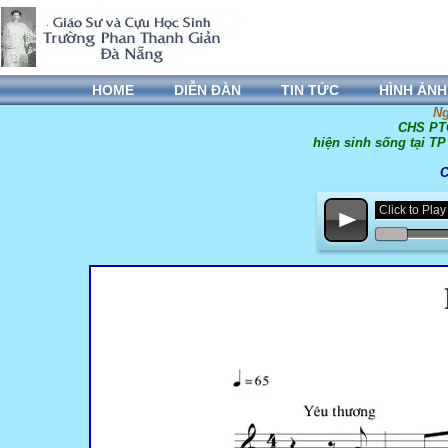
HOME
DIỄN ĐÀN
TIN TỨC
HÌNH ẢNH
Ng
CHS PTG
hiện sinh sống tại T
C
Click to Pl
p