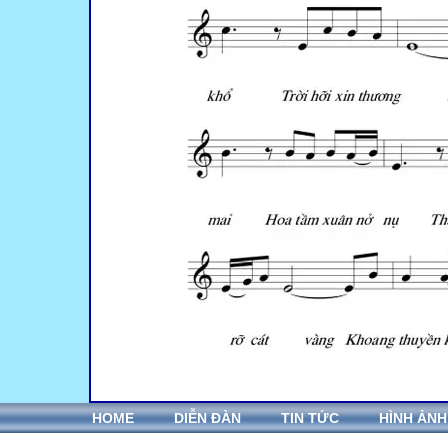
HOME
DIỄN ĐÀN
TIN TỨC
HÌNH ẢNH