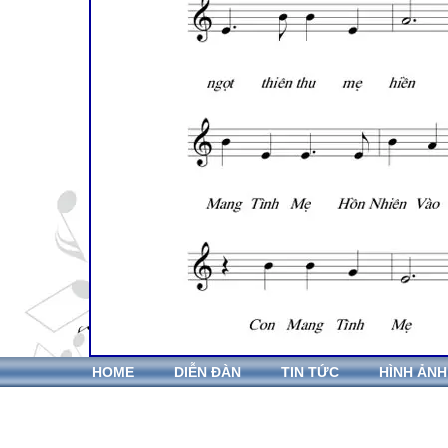
HOME
DIỄN ĐÀN
TIN TỨC
HÌNH ẢNH