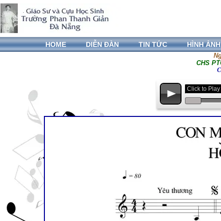
HOME
DIỄN ĐÀN
TIN TỨC
HÌNH ẢNH
Ng
CHS PTG
C
Click to Pl
p