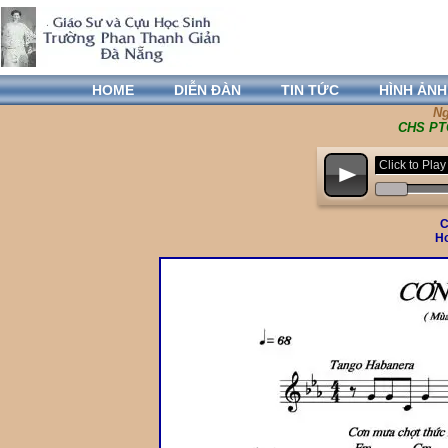
HOME
DIỄN ĐÀN
TIN TỨC
HÌNH ẢNH
Ng
CHS PTG
Click to Pl
p
C
Ho