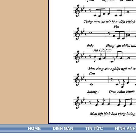
HOME
DIỄN ĐÀN
TIN TỨC
HÌNH ẢNH