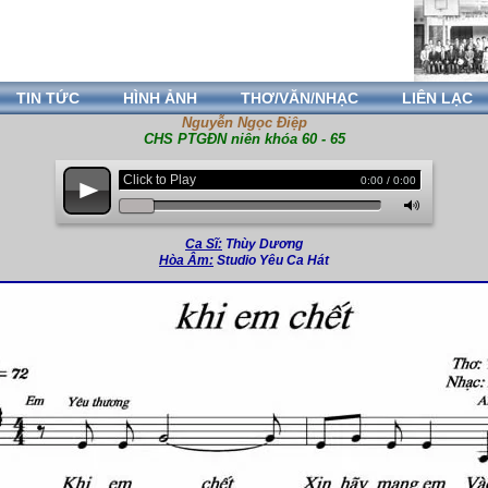
TIN TỨC
HÌNH ẢNH
THƠ/VĂN/NHẠC
LIÊN LẠC
Nguyễn Ngọc Điệp
CHS PTGĐN niên khóa 60 - 65
Click to Play
0:00 / 0:00
p
M
Ca Sĩ:
Thùy Dương
Hòa Âm:
Studio Yêu Ca Hát