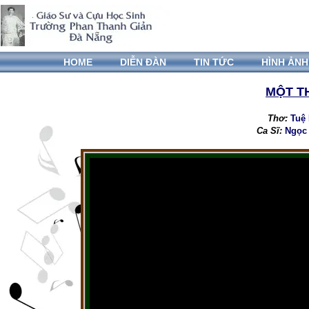
HOME
DIỄN ĐÀN
TIN TỨC
HÌNH ẢNH
MỘT T
Thơ:
Tuệ 
Ca Sĩ:
Ngọc