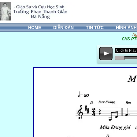
HOME
DIỄN ĐÀN
TIN TỨC
HÌNH ẢNH
Ng
CHS PTG
Click to Pl
p