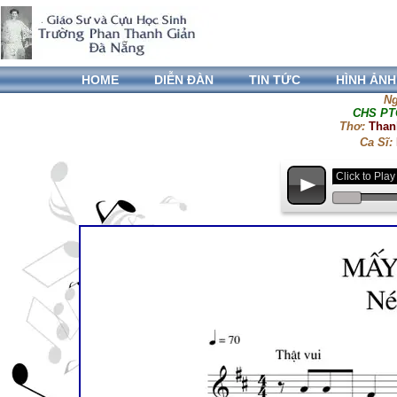
HOME
DIỄN ĐÀN
TIN TỨC
HÌNH ẢNH
Ng
CHS PTG
Thơ:
Than
Ca Sĩ:
Click to Pl
p