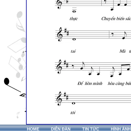
HOME
DIỄN ĐÀN
TIN TỨC
HÌNH ẢNH