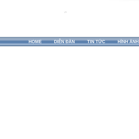
HOME
DIỄN ĐÀN
TIN TỨC
HÌNH ẢNH