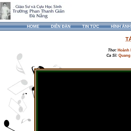
HOME
DIỄN ĐÀN
TIN TỨC
HÌNH ẢNH
T
Thơ:
Hoành
Ca Sĩ:
Quang 