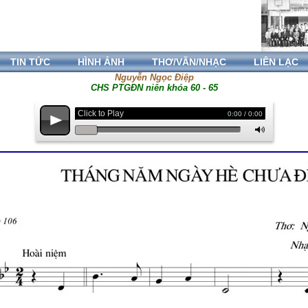
TIN TỨC
HÌNH ẢNH
THƠ/VĂN/NHẠC
LIÊN LẠC
Nguyễn Ngọc Điệp
CHS PTGĐN niên khóa 60 - 65
Click to Play
0:00 / 0:00
p
M