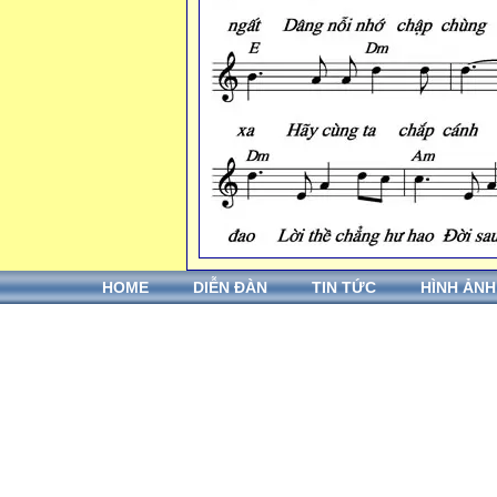
HOME
DIỄN ĐÀN
TIN TỨC
HÌNH ẢNH