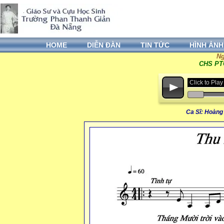
HOME
DIỄN ĐÀN
TIN TỨC
HÌNH ẢNH
Ng
CHS PTG
Click to Pl
p
Ca Sĩ: Hoàng