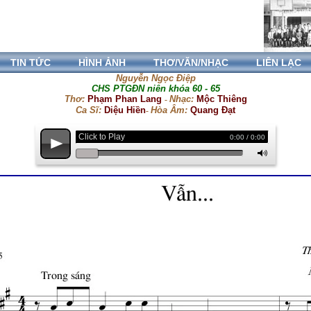
TIN TỨC
HÌNH ẢNH
THƠ/VĂN/NHẠC
LIÊN LẠC
Nguyễn Ngọc Điệp
CHS PTGĐN niên khóa 60 - 65
Thơ:
Phạm Phan Lang
Nhạc:
Mộc Thiêng
-
Ca Sĩ:
Diệu Hiền
Hòa Âm:
Quang Đạt
-
Click to Play
0:00 / 0:00
p
M