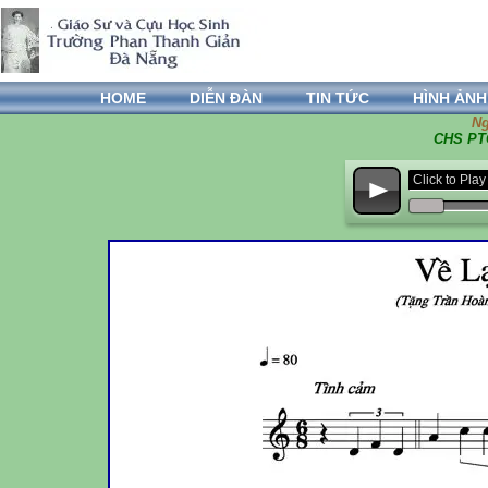
HOME
DIỄN ĐÀN
TIN TỨC
HÌNH ẢNH
Ng
CHS PTG
Click to Pl
p