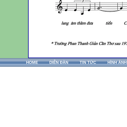
HOME
DIỄN ĐÀN
TIN TỨC
HÌNH ẢNH