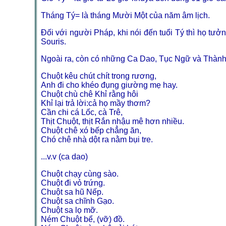
Tháng Tý= là tháng Mười Một của năm âm lịch.
Đối với người Pháp, khi nói đến tuổi Tý thì họ tư
Souris.
Ngoài ra, còn có những Ca Dao, Tục Ngữ và Thành N
Chuột kêu chút chít trong rương,
Anh đi cho khéo đụng giường mẹ hay.
Chuột chù chê Khỉ rằng hôi
Khỉ lại trả lời:cả họ mầy thơm?
Cần chi cá Lốc, cà Trê,
Thịt Chuột, thịt Rắn nhậu mê hơn nhiều.
Chuột chê xó bếp chẳng ăn,
Chó chê nhà dột ra nằm bụi tre.
...v.v (ca dao)
Chuột chạy cùng sào.
Chuột đi vỏ trứng.
Chuột sa hũ Nếp.
Chuột sa chĩnh Gạo.
Chuột sa lọ mỡ.
Ném Chuột bể, (vỡ) đồ.