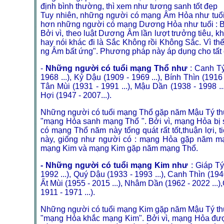
định bình thường, thì xem như tương sanh tốt đẹp
Tuy nhiên, những người có mạng Âm Hỏa như tuổi :
hơn những người có mạng Dương Hỏa như tuổi : Bí
Bởi vì, theo luật Dương Âm lần lượt trưởng tiêu, k
hay nói khác đi là Sắc Không rồi Không Sắc. Vì 
ng Âm bất ứng". Phương pháp này áp dụng cho tất c
-
Những người có tuổi mạng Thổ như
: Canh Tý 
1968 ...), Kỷ Dậu (1909 - 1969 ...), Bính Thìn (1916
Tân Mùi (1931 - 1991 ...), Mậu Dần (1938 - 1998 ...
Hợi (1947 - 2007...).
Những người có tuổi mạng Thổ gặp năm Mậu Tý thuc
"mạng Hỏa sanh mạng Thổ ". Bởi vì, mạng Hỏa bị
có mạng Thổ năm này tổng quát rất tốt,thuận lợi,
này, giống như người có : mạng Hỏa gặp năm 
mạng Kim và mạng Kim gặp năm mạng Thổ.
- Những người có tuổi mạng Kim như
: Giáp Tý
1992 ...), Quý Dậu (1933 - 1993 ...), Canh Thìn (1940
Ất Mùi (1955 - 2015 ...), Nhâm Dần (1962 - 2022 ...)
1911 - 1971 ...).
Những người có tuổi mạng Kim gặp năm Mậu Tý thuc
"mạng Hỏa khắc mạng Kim". Bởi vì, mạng Hỏa đượ