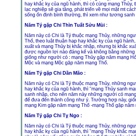
hay khắc kỵ của ngũ hành, thì có cùng mạng Thủy,
lạc nghiệp sẽ gia tăng, phát triển về mọi mặt mt cá
sống ổn định bình thường, thì xem như tương sanh 
Năm Tý gặp Chi Thìn Tuất Sửu Mùi :
Năm này có Chi là Tý thuộc mạng Thủy, những ngư
Thổ, theo luật thuận hạp hay khắc kỵ của ngũ hành
xuất và mạng Thủy bị khắc nhập, nhưng bị khắc xuất
được nguồn lợi nào đáng kể và không bằng nhữn
giống như người có : mạng Thủy gặp năm mạng H
Mộc và mạng Mộc gặp năm mạng Thổ.
Năm Tý gặp Chi Dần Mão :
Năm này có Chi là Tý thuộc mạng Thủy, những ngườ
hay khắc kỵ của ngũ hành, thì "mạng Thủy sanh mạ
sanh nhập, cho nên năm này những người có mạng Mộc
để đưa đến thành công như ý. Trường hợp này, gi
mạng Kim gặp năm mạng Thổ -mạng Thổ gặp năm
Năm Tý gặp Chi Tỵ Ngo :
Năm này có Chi là Tý thuộc mạng Thủy, những ngườ
hay khắc kỵ của ngũ hành, thì "mạng Thủy khắc m