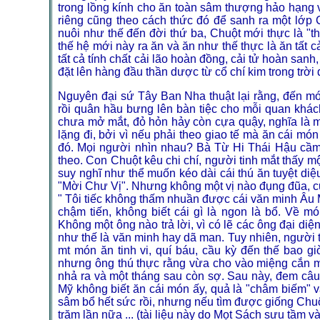
trong lồng kính cho ăn toàn sâm thượng hảo hạng v
riêng cũng theo cách thức đó để sanh ra một lớ
nuôi như thế đến đời thứ ba, Chuột mới thực là "t
thế hệ mới này ra ăn và ăn như thế thực là ăn tất 
tất cả tính chất cải lão hoàn đồng, cải tử hoàn s
đặt lên hàng đầu thần dược từ cổ chí kim trong trời đấ
Nguyên đại sứ Tây Ban Nha thuật lại rằng, đến món
rồi quân hầu bưng lên bàn tiệc cho mỗi quan khác
chưa mở mắt, đỏ hỏn hảy còn cựa quậy, nghĩa là m
lặng đi, bởi vì nếu phải theo giao tế mà ăn cái món 
đó. Mọi người nhìn nhau? Bà Từ Hi Thái Hậu cầm
theo. Con Chuột kêu chi chí, người tinh mắt thấy m
suy nghĩ như thể muốn kéo dài cái thú ăn tuyệt diệu
"Mời Chư Vị". Nhưng không một vị nào đụng đũa, c
" Tôi tiếc không thấm nhuần được cái văn minh Âu M
chậm tiến, không biết cái gì là ngon là bổ. Về m
Không một ông nào trả lời, vì có lẽ các ông đại diệ
như thế là văn minh hay dã man. Tuy nhiên, người t
mt món ăn tinh vi, quí báu, cầu kỳ đến thế bao g
nhưng ông thú thực rằng vừa cho vào miệng cắn một
nhả ra và một tháng sau còn sợ. Sau này, đem câu 
Mỹ không biết ăn cái món ấy, quả là "châm biếm" 
sâm bổ hết sức rồi, nhưng nếu tìm được giống Chuộ
trăm lần nữa ... (tài liệu này do Mọt Sách sưu tầm v