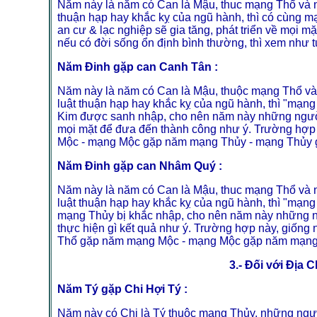
Năm này là năm có Can là Mậu, thuc mạng Thổ và n
thuận hạp hay khắc kỵ của ngũ hành, thì có cùng 
an cư & lạc nghiệp sẽ gia tăng, phát triển về mọi m
nếu có đời sống ổn định bình thường, thì xem như t
Năm Đinh gặp can Canh Tân :
Năm này là năm có Can là Mậu, thuộc mạng Thổ và
luật thuận hạp hay khắc kỵ của ngũ hành, thì "mạn
Kim được sanh nhập, cho nên năm này những người c
mọi mặt để đưa đến thành công như ý. Trường hợ
Mộc - mạng Mộc gặp năm mạng Thủy - mạng Thủy
Năm Đinh gặp can Nhâm Quý :
Năm này là năm có Can là Mậu, thuc mạng Thổ và 
luật thuận hạp hay khắc kỵ của ngũ hành, thì "mạ
mạng Thủy bị khắc nhập, cho nên năm này những n
thực hiện gì kết quả như ý. Trường hợp này, giố
Thổ gặp năm mạng Mộc - mạng Mộc gặp năm mạng
3.- Đối với Địa
Năm Tý gặp Chi Hợi Tý :
Năm này có Chi là Tý thuộc mạng Thủy, những ngườ