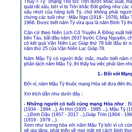
Thủy = Tý" (mạng Thổ tức Trời được khắc xuất, mạ
quát rất xấu, bởi vì bị Trời khắc Đất giống như cá
xấu nhứt của hàng tuổi Tý, chớ không phải người
chứng các tuổi như : Mậu Ngọ (1918 - 1978), Mậu 
1968. Được biết năm Tý vừa qua là năm Bính Tý th
Căn cứ theo Niên Lịch Cổ Truyền Á Đông xuất hi
bên Tàu, bắt đầu năm 2637 trước Công Nguyên, cho
có kết quả Vận Niên Lục Giáp thứ 78 bắt đầu từ
năm thứ 25 của Vận Niên Lục Giáp 78.
Năm Mậu Tý có người thắc mắc, muốn biết năm n
phân tách năm Mậu Tý, thì thấy ba việc phải làm nh
1.- Đối với Mạ
Bởi vì, năm Mậu Tý thuộc mạng Hỏa sẽ đưa đến thu
Xin trích dẫn như dưới đây :
- Những ngưởi có tuổi cùng mạng Hỏa như
: B
(1934 - 1994 ...), Ất Hợi (1935 - 1995 ...), Mậu Tý (
...),Đinh Dậu (1957 - 2017 ...),Giáp Thìn (1904 - 196
(1919 - 1979 ...).
Xem như tương hòa với năm Mậu Tý bởi vì có cùn
sẽ gia tăng, phát triển về mọi mặt mt cách bình th