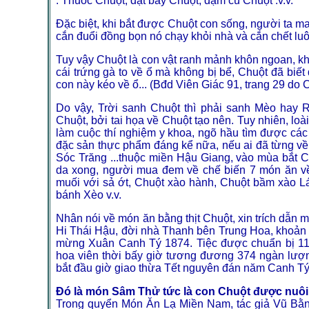
: Thuốc Chuột, đặt bẫy Chuột, dậm cù Chuột .v.v.
Đặc biệt, khi bắt được Chuột con sống, người ta may l
cắn đuổi đồng bọn nó chạy khỏi nhà và cắn chết lu
Tuy vậy Chuột là con vật ranh mảnh khôn ngoan, khó
cái trứng gà to về ổ mà không bị bể, Chuột đã bi
con này kéo về ổ... (Bđd Viên Giác 91, trang 29 d
Do vậy, Trời sanh Chuột thì phải sanh Mèo hay R
Chuột, bởi tai họa về Chuột tạo nên. Tuy nhiên, loài
làm cuộc thí nghiệm y khoa, ngõ hầu tìm được các l
đặc sản thực phẩm đáng kể nữa, nếu ai đã từng v
Sóc Trăng ...thuộc miền Hậu Giang, vào mùa bắt Chu
da xong, người mua đem về chế biến 7 món ăn về
muối với sả ớt, Chuột xào hành, Chuột bầm xào L
bánh Xèo v.v.
Nhân nói về món ăn bằng thịt Chuột, xin trích dẫn 
Hi Thái Hậu, đời nhà Thanh bên Trung Hoa, khoản 
mừng Xuân Canh Tý 1874. Tiệc được chuẩn bị 11 t
hoa viên thời bấy giờ tương đương 374 ngàn lượn
bắt đầu giờ giao thừa Tết nguyên đán năm Canh Tý
Đó là món Sâm Thử tức là con Chuột được nuôi
Trong quyển Món Ăn Lạ Miền Nam, tác giả Vũ Bằn