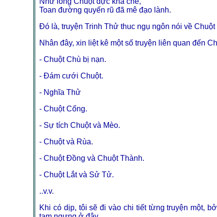
Như lòng Chuột đực khá chê,
Toan đường quyến rũ đã mê đạo lành.
Đó là, truyện Trinh Thử thuc ngụ ngôn nói về Chuộ
Nhân đây, xin liệt kê một số truyện liên quan đến C
- Chuột Chù bị nạn.
- Đám cưới Chuột.
- Nghĩa Thử
- Chuột Cống.
- Sự tích Chuột và Mèo.
- Chuột và Rùa.
- Chuột Đồng và Chuột Thành.
- Chuột Lắt và Sử Tử.
..v.v.
Khi có dịp, tôi sẽ đi vào chi tiết từng truyện một, 
tạm ngưng ở đây.