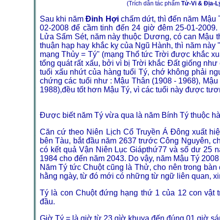
(Trích dẫn tác phẩm
Tử-Vi & Địa-
Sau khi năm
Đinh H
ợi
chấm dứt, thì đến năm Mậu T
02-2008 để cầm tinh đến 24 giờ đêm 25-01-2009
Lửa Sấm Sét, năm này thuộc Dương, có can Mậu th
thuận hạp hay khắc kỵ của Ngũ Hành, thì năm này 
mạng Thủy = Tý" (mạng Thổ tức Trời được khắc xuấ
tổng quát rất xấu, bởi vì bị Trời khắc Đất giống n
tuổi xấu nhứt của hàng tuổi Tý, chớ không phải ng
chứng các tuổi như : Mậu Thân (1908 - 1968), Mậu 
1988),đều tốt hơn Mậu Tý, vì các tuổi này được tư
Được biết năm Tý vừa qua là năm Bính Tý thuộc hà
Căn cứ theo Niên Lịch Cổ Truyền Á Đông xuất hi
bên Tàu, bắt đầu năm 2637 trước Công Nguyên, cho
có kết quả Vận Niên Lục Giápthứ77 và số dư 25 n
1984 cho đến năm 2043. Do vậy, năm Mậu Tý 2008 
Năm Tý tức Chuột cũng là Thử, cho nên trong bàn 
hằng ngày, từ đó mới có những từ ngữ liên quan, xin
Tý là con Chuột đứng hạng thứ 1 của 12 con vật t
đầu.
Giờ Tý = là giờ từ 23 gìờ khuya đến đúng 01 giờ s