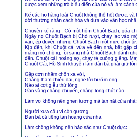
được xem những trò biểu diển của nó và làm cảnh c
Kể các họ hàng loài Chuột không thể hết được, và 
đời thường nhân cách hóa và đưa vào văn học nhân 
Chuyện kể rằng : Có một hôm Chuột Bạch, góa chồ
Ngày nọ Chuôt Bạch bị Chó rượt, chạy lạc vào mộ
vãn, ép duyên nhưng Chuột Bạch một mực chối từ.
Kịp đến, khi Chuột cái vừa về đến nhà, bắt gặp 
mắng mỏ chồng, rồi sang nhà Chuột Bạch đánh ghen.
đến. Chuột cái hoảng sợ, chạy té xuống giếng. May
Chuột Cái, Hồ Sinh khuyên làm đàn bà phải giữ lòn
Gặp cơn nhầm chốn xa vời,
Chẳng tham chiêu đãi, nghe lời bướm ong.
Nào ai cợt giễu thử lòng,
Gần vàng chẳng chuyển, chẳng long chút nào.
Làm vợ không nên ghen tương mà tan nát cửa nhà:
Người xưa câu ví còn gương,
Đàn bà cả tiếng tan hoang cửa nhà.
Làm chồng không nên háo sắc như Chuột đực: