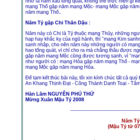
như là năm xấu tổng quát, không thể thực hiện gì 
mạng Thổ gặp năm mạng Mộc- mạng Mộc gặp năm 
năm mạng Thổ..
Năm Tý gặp Chi Thân Dậu :
Năm này có Chi là Tý thuộc mạng Thủy, những ngườ
hạp hay khắc kỵ của ngũ hành, thì "mạng Kim sanh
sanh nhập, cho nên năm này những người có mạng 
hao tổng quát, vì chỉ cho ra mà chẳng thâu được 
gặp năm mạng Mộc cũng được tương sanh, vì "mạn
như người có : mạng Hỏa gặp năm mạng Thổ - mạ
mạng Mộc gặp năm mạng Hỏa.
Để tạm kết thúc bài này, tôi xin kính chúc tất cả
An Khang Thịnh Đạt - Công Thành Danh Toại - T
Hàn Lâm NGUYỄN PHÚ THỨ
Mừng Xuân Mậu Tý 2008
--------------------------------------------
Năm Tý
(Mậu Tý từ 07