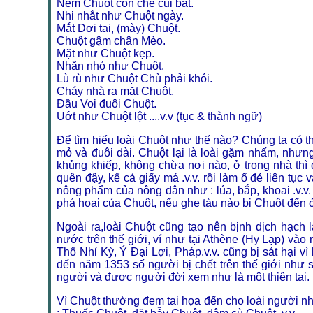
Ném Chuột còn chê củi bát.
Nhi nhắt như Chuột ngày.
Mắt Dơi tai, (mày) Chuột.
Chuột gậm chân Mèo.
Mặt như Chuột kẹp.
Nhăn nhó như Chuột.
Lù rù như Chuột Chù phải khói.
Cháy nhà ra mặt Chuột.
Đầu Voi đuôi Chuột.
Uớt như Chuột lột ....v.v (tục & thành ngữ)
Để tìm hiểu loài Chuột như thế nào? Chúng ta có th
mỏ và đuôi dài. Chuột lại là loài gặm nhấm, nhưn
khủng khiếp, không chừa nơi nào, ở trong nhà thì
quên đậy, kể cả giấy má .v.v. rồi làm ổ đẻ liên tụ
nông phẩm của nông dân như : lúa, bắp, khoai .v.v.
phá hoại của Chuột, nếu ghe tàu nào bị Chuột đến ở
Ngoài ra,loài Chuột cũng tạo nên bịnh dịch hạch 
nước trên thế giới, ví như tại Athène (Hy Lạp) v
Thổ Nhỉ Kỳ, Ý Đại Lợi, Pháp.v.v. cũng bị sát hại v
đến năm 1353 số người bị chết trên thế giới như 
người và được người đời xem như là một thiên tai.
Vì Chuột thường đem tai họa đến cho loài người nh