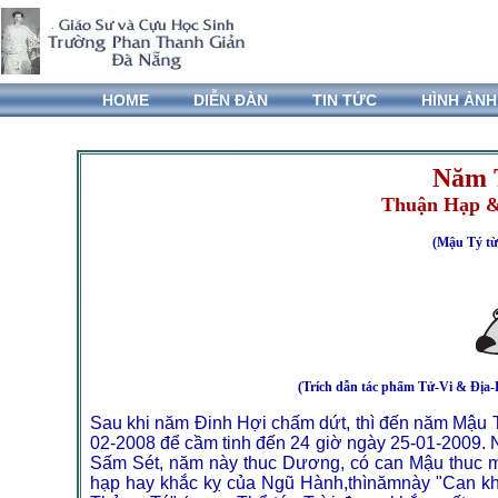
HOME
DIỄN ĐÀN
TIN TỨC
HÌNH ẢNH
Năm 
Thuận Hạp &
(Mậu Tý từ
(Trích dẫn tác phẩm Tử-Vi & Đị
Sau khi năm Đinh Hợi chấm dứt, thì đến năm Mậu T
02-2008 để cầm tinh đến 24 giờ ngày 25-01-2009.
Sấm Sét, năm này thuc Dương, có can Mậu thuc mạ
hạp hay khắc kỵ của Ngũ Hành,thìnămnày "Can kh