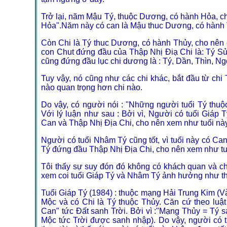
Trở lại, năm Mậu Tý, thuộc Dương, có hành Hỏa, c
Hỏa".Năm này có can là Mậu thuc Dương, có hành Th
Còn Chi là Tý thuc Dương, có hành Thủy, cho nên c
con Chut đứng đầu của Thập Nhị Điạ Chi là: Tý Sử
cũng đứng đầu lục chi dương là : Tý, Dần, Thìn, Ng
Tuy vậy, nó cũng như các chi khác, bắt đầu từ chi T
nào quan trọng hơn chi nào.
Do vậy, có người nói : "Những người tuổi Tý thuộ
Với lý luận như sau : Bởi vì, Người có tuổi Giáp T
Can và Thập Nhị Địa Chi, cho nên xem như tuổi này s
Người có tuổi Nhâm Tý cũng tốt, vì tuổi này có C
Tý đứng đầu Thập Nhị Địa Chi, cho nên xem như tuổ
Tôi thấy sự suy đón đó không có khách quan và ch
xem coi tuổi Giáp Tý và Nhâm Tý ảnh hưởng như th
Tuổi Giáp Tý (1984) : thuộc mạng Hải Trung Kim (V
Mộc và có Chi là Tý thuộc Thủy. Căn cứ theo luậ
Can" tức Đất sanh Trời. Bởi vì :"Mạng Thủy = Tý 
Mộc tức Trời được sanh nhập). Do vậy, người có