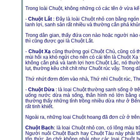
Trong loài Chuột, không những có các tên ở vừa kể ở
-
Chuột Lắt
: Đây là loài Chuột nhỏ con bằng ngón 
lanh lợi, sanh sản rất nhiều và thường cắn phá khủ
Trong dân gian, thấy đứa con nào hoặc người nào 
thì cũng được gọi là Chuột Lắt.
-
Chuột Xạ
cũng thường gọi Chuột Chù, cũng có thâ
mùi hôi xạ khó ngửi cho nên có cái tên là Chuột X
không cắn phá và lanh lợi hơn Chuột Lắc, nó thườn
lụt, thường kêu chít chít như Chuôt rúc vậy. Trong
Thứ nhứt đơm đóm vào nhà, Thứ nhì Chuột rúc, Th
-
Chuột Dừa
: là loại Chuột thường sanh sống ở tr
uống nước dừa mà sống, thân hình nó lớn bằng cư
thường thấy những tỉnh trồng nhiều dừa như ở Bến T
rất tinh khiết.
Ngoài ra, những loại Chuột hoang đã đơn cử ở trên,
Chuột Bạch
: là loại Chuột nhỏ con, có lông màu 
Người nuôi Chuột Bạch hay Chuột Tàu này phải tốn
tốn thức ăn chớ không phải như các loại Chuột h