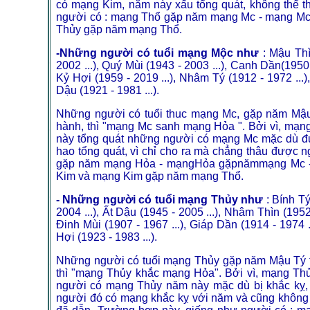
có mạng Kim, năm này xấu tổng quát, không thể th
người có : mạng Thổ gặp năm mạng Mc - mạng M
Thủy gặp năm mạng Thổ.
-Những người có tuổi mạng Mộc như
: Mậu Thì
2002 ...), Quý Mùi (1943 - 2003 ...), Canh Dần(1950 
Kỷ Hợi (1959 - 2019 ...), Nhâm Tý (1912 - 1972 ...)
Dậu (1921 - 1981 ...).
Những người có tuổi thuc mạng Mc, gặp năm Mậu 
hành, thì "mạng Mc sanh mạng Hỏa ". Bởi vì, mạ
này tổng quát những người có mạng Mc mặc dù đư
hao tổng quát, vì chỉ cho ra mà chẳng thâu được
gặp năm mạng Hỏa - mạngHỏa gặpnămmạng Mc -
Kim và mạng Kim gặp năm mạng Thổ.
- Những người có tuổi mạng Thủy như
: Bính Tý
2004 ...), Ất Dậu (1945 - 2005 ...), Nhâm Thìn (1952 
Đinh Mùi (1907 - 1967 ...), Giáp Dần (1914 - 1974 .
Hợi (1923 - 1983 ...).
Những người có tuổi mạng Thủy gặp năm Mậu Tý th
thì "mạng Thủy khắc mạng Hỏa". Bởi vì, mạng Th
người có mạng Thủy năm này mặc dù bị khắc kỵ, 
người đó có mạng khắc kỵ với năm và cũng khôn