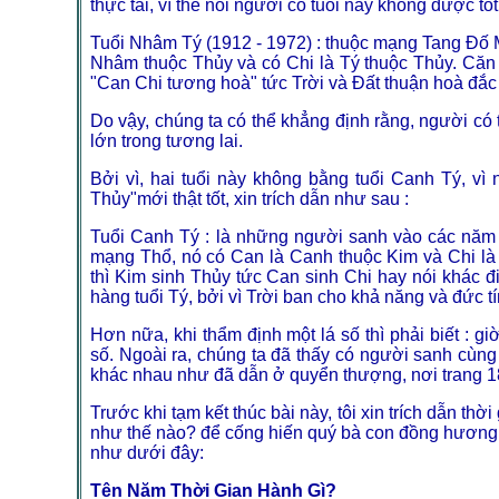
thực tài, vì thế nói người có tuổi này không được tố
Tuổi Nhâm Tý (1912 - 1972) : thuộc mạng Tang Đố 
Nhâm thuộc Thủy và có Chi là Tý thuộc Thủy. Căn 
"Can Chi tương hoà" tức Trời và Đất thuận hoà đắc
Do vậy, chúng ta có thể khẳng định rằng, người có
lớn trong tương lai.
Bởi vì, hai tuổi này không bằng tuổi Canh Tý, vì
Thủy"mới thật tốt, xin trích dẫn như sau :
Tuổi Canh Tý : là những người sanh vào các năm 1
mạng Thổ, nó có Can là Canh thuộc Kim và Chi là 
thì Kim sinh Thủy tức Can sinh Chi hay nói khác đi
hàng tuổi Tý, bởi vì Trời ban cho khả năng và đức t
Hơn nữa, khi thẩm định một lá số thì phải biết : gi
số. Ngoài ra, chúng ta đã thấy có người sanh cùng 
khác nhau như đã dẫn ở quyển thượng, nơi trang 1
Trước khi tạm kết thúc bài này, tôi xin trích dẫn 
như thế nào? để cống hiến quý bà con đồng hương
như dưới đây:
Tên Năm Thời Gian Hành Gì?