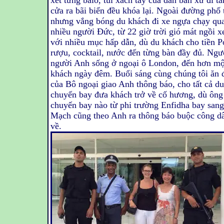
xét từng balô, túi xách tay của dân bản xứ đi t
cửa ra bãi biển đều khóa lại. Ngoài đường phố
nhưng vắng bóng du khách đi xe ngựa chạy qua
nhiều người Đức, từ 22 giờ trời gió mát ngồi 
với nhiều mục hấp dẫn, dù du khách cho tiền P
rượu, cocktail, nước đến từng bàn đầy đủ. Ng
người Anh sống ở ngoại ô London, đến hơn một 
khách ngày đêm. Buổi sáng cùng chúng tôi ăn 
của Bô ngoại giao Anh thông báo, cho tất cả du
chuyến bay đưa khách trở về cố hương, dù ông
chuyến bay nào từ phi trường Enfidha bay san
Mạch cũng theo Anh ra thông báo buộc công dâ
về.