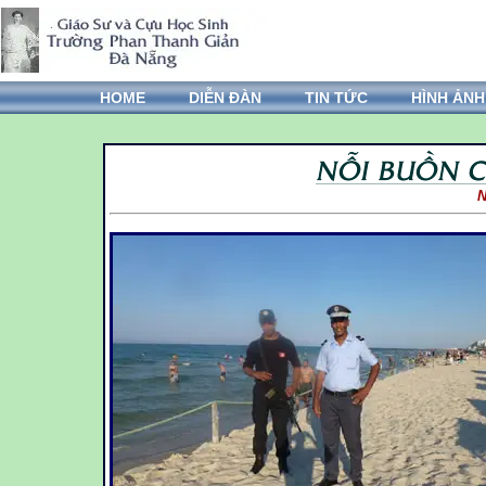
HOME
DIỄN ĐÀN
TIN TỨC
HÌNH ẢNH
N