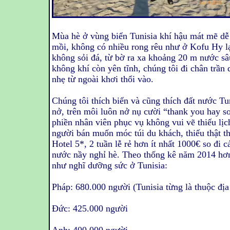
Mùa hè ở vùng biển Tunisia khí hậu mát mẽ dễ 
mồi, không có nhiều rong rêu như ở Kofu Hy lạ
không sỏi đá, từ bờ ra xa khoảng 20 m nước sâu
không khí còn yên tĩnh, chúng tôi đi chân trần
nhẹ từ ngoài khơi thổi vào.
Chúng tôi thích biển và cũng thích đất nước Tu
nở, trên môi luôn nở nụ cười “thank you hay so
phiền nhân viên phục vụ không vui vẽ thiếu lịch
người bán muốn móc túi du khách, thiếu thật thà
Hotel 5*, 2 tuần lễ rẻ hơn ít nhất 1000€ so đi
nước nầy nghỉ hè. Theo thống kê năm 2014 hơn 
như nghĩ dưỡng sức ở Tunisia:
Pháp: 680.000 người (Tunisia từng là thuộc địa
Đức: 425.000 người