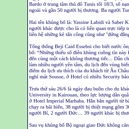
Bardo ở trung tâm thủ đô Tunis tối 18/3, số n
ngoài và gần 50 người bị thương. Ba người Tun
Hai tên khủng bố là: Yassine Labidi và Saber K
người khác được cho là có liên quan trực tiếp t
liên hệ những kẻ tấn công cũng như "đứng đằng
Tổng thống Beji Caid Essebsi cho biết nước ông
bố: “Những thiểu số điên khùng cuồng tín này 
đến cùng một cách không thương tiếc... Dân chủ
làm nhiều người yên tâm, du lịch đến vùng biể
điểm du lịch ưa thích của du khách từ Âu Châu
nghỉ mát Sousse, ở Hotel có nhiều Security bả
Trưa thứ sáu 26/6 là ngày đau buồn cho du khác
University in Kairouan, theo lực lượng dân qu
ở Hotel Imperial Marhaba. Hắn bắn người từ bãi
chạy ra bãi biển, 38 người bị thiệt mạng gồm 
người Bỉ, 2 người Đức… 39 người khác bị thư
Sau vụ khủng bố Bộ ngoại giao Đức không cảnh