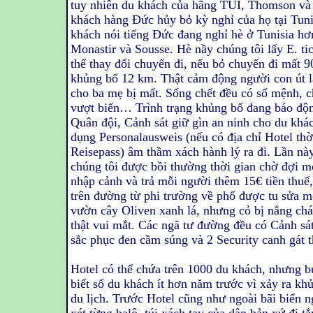
tuy nhiên du khách của hãng TUI, Thomson và 
khách hàng Đức hủy bỏ kỳ nghỉ của họ tại Tuni
khách nói tiếng Đức đang nghỉ hè ở Tunisia hơ
Monastir và Sousse. Hè nầy chúng tôi lấy E. ti
thể thay đổi chuyến đi, nếu bỏ chuyến đi mất 9
khủng bố 12 km. Thật cảm động người con út lấ
cho ba mẹ bị mất. Sống chết đều có số mệnh, chú
vượt biển… Trình trạng khủng bố đang báo độn
Quân đội, Cảnh sát giữ gìn an ninh cho du khác
dụng Personalausweis (nếu có địa chỉ Hotel thờ
Reisepass) âm thầm xách hành lý ra đi. Lần này 
chúng tôi được bồi thường thời gian chờ đợi mỗ
nhập cảnh và trả mỗi người thêm 15€ tiền thuế
trên đường từ phi trường về phố được tu sửa m
vườn cây Oliven xanh lá, nhưng cỏ bị nắng ch
thật vui mắt. Các ngã tư đường đều có Cảnh sá
sắc phục đen cầm súng và 2 Security canh gát t
Hotel có thể chứa trên 1000 du khách, nhưng b
biết số du khách ít hơn năm trước vì xảy ra kh
du lịch. Trước Hotel cũng như ngoài bãi biển n