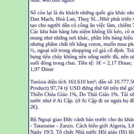
Anh: 400.000 người
Số còn lại là du khách những quốc gia khác nh
Dan Mạch, Hoà Lan, Thuỵ Sĩ...Nhờ phát triển v
tạo cho người dân có công ăn việc làm, chiếm
Các khu bán hàng lưu niệm không lôi kéo, cò
mung như những nơi khác, phần lớn hàng hiệu 
nhưng phẩm chất tốt bằng coton, muốn mua phả
½, ngoại trừ trong shopping có giá cố định. Tr
bụng tiêu chảy không nên uống nước đá, nên 
suối đóng trong chai. Tiền tệ: 1€ = 2,17 Dinar
1,97 Dinar
Tunisia diện tích 163.610 km²; dân số 10.777
Product) 97,74 tỷ USD đứng thứ 60 trên thế g
Thiên Chúa Giáo 1%, Do Thái Giáo 1%. Tài xế t
nước như ở Ai Cập. (ở Ai Cập đi xe ngựa họ đồ
2€).
Bộ Ngoại giao Đức cảnh báo trước cho du khác
- Tataouine - Zarzis. Cách biên giới Algeria,
Ngày 19/3, Tổ chức Nhà nước Hồi giáo (IS) lê