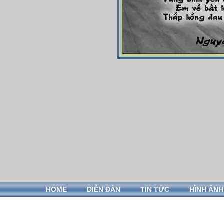
HOME
DIỄN ĐÀN
TIN TỨC
HÌNH ẢNH