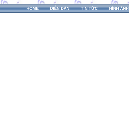
HOME
DIỄN ĐÀN
TIN TỨC
HÌNH ẢNH