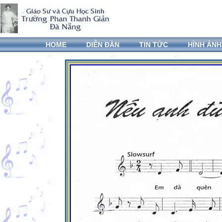
HOME
DIỄN ĐÀN
TIN TỨC
HÌNH ẢNH