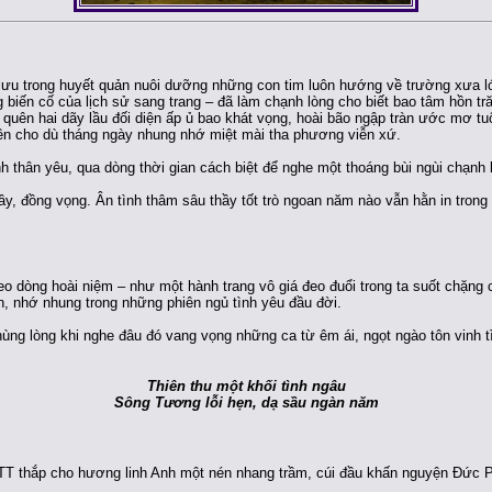
lưu trong huyết quản nuôi dưỡng những con tim luôn hướng về trường xưa l
biến cố của lịch sử sang trang – đã làm chạnh lòng cho biết bao tâm hồn tră
quên hai dãy lầu đối diện ấp ủ bao khát vọng, hoài bão ngập tràn ước mơ tu
ên cho dù tháng ngày nhung nhớ miệt mài tha phương viễn xứ.
 thân yêu, qua dòng thời gian cách biệt để nghe một thoáng bùi ngùi chạnh 
 đầy, đồng vọng. Ân tình thâm sâu thầy tốt trò ngoan năm nào vẫn hằn in trong 
 dòng hoài niệm – như một hành trang vô giá đeo đuổi trong ta suốt chặng 
, nhớ nhung trong những phiên ngủ tình yêu đầu đời.
ùng lòng khi nghe đâu đó vang vọng những ca từ êm ái, ngọt ngào tôn vinh tìn
Thiên thu một khối tình ngâu
Sông Tương lỗi hẹn, dạ sầu ngàn năm
T thắp cho hương linh Anh một nén nhang trầm, cúi đầu khấn nguyện Đức Phậ