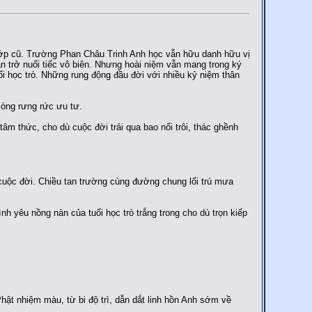
ớp cũ. Trường Phan Châu Trinh Anh học vẫn hữu danh hữu vị
n trở nuối tiếc vô biên. Nhưng hoài niệm vẫn mang trong ký
ổi học trò. Những rung động đầu đời với nhiều kỷ niệm thân
lòng rưng rức ưu tư.
tâm thức, cho dù cuộc đời trải qua bao nổi trôi, thác ghềnh
cuộc đời. Chiều tan trường cùng đường chung lối trú mưa
h yêu nồng nàn của tuổi học trò trắng trong cho dù trọn kiếp
t nhiệm màu, từ bi độ trì, dẫn dắt linh hồn Anh sớm về