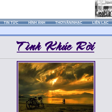
TIN TỨC
HÌNH ẢNH
THƠ/VĂN/NHẠC
LIÊN LẠC