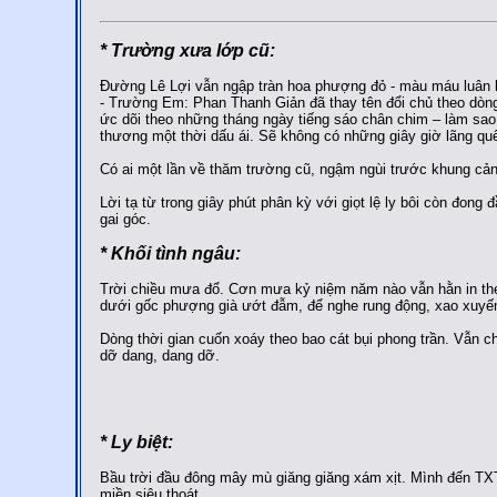
* Trường xưa lớp cũ:
Đường Lê Lợi vẫn ngập tràn hoa phượng đỏ - màu máu luân 
- Trường Em: Phan Thanh Giản đã thay tên đổi chủ theo dòng 
ức dõi theo những tháng ngày tiếng sáo chân chim – làm sao 
thương một thời dấu ái. Sẽ không có những giây giờ lãng qu
Có ai một lần về thăm trường cũ, ngậm ngùi trước khung cảnh
Lời tạ từ trong giây phút phân kỳ với giọt lệ ly bôi còn đong
gai góc.
* Khối tình ngâu:
Trời chiều mưa đổ. Cơn mưa kỷ niệm năm nào vẫn hằn in theo
dưới gốc phượng già ướt đẫm, để nghe rung động, xao xuyến
Dòng thời gian cuốn xoáy theo bao cát bụi phong trần. Vẫn ch
dỡ dang, dang dỡ.
* Ly biệt:
Bầu trời đầu đông mây mù giăng giăng xám xịt. Mình đến TXT
miền siêu thoát.