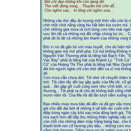
Đời chỉ đẹp những khi còn dang dở.
Thơ viết đừng xong... Thuyền trôi chớ đỗ...
Cho nghìn sau... lơ lững với nghìn xưa...
Những câu thơ đầy ấn tượng một thời vẫn còn là n
chờ một chút nắng vàng hiu hắt bên kia sườn núi. 
chờ những giọt mưa rả rích từng cơn trên mái ngó
vực lên tất cả những núi đồi chập chùng ký ức... 
phải đó là tất cả những âm thanh của những vùng 
Bởi vì nó đã gắn bó với máu huyết, cho dù hiện hữ
không gian mịt mờ phôi pha. Có mà không.Không mà
Nguyễn Văn Thương phải là tiếng hát Bạch Yến. "
Vạc Bay" phải là tiếng hát của Khánh Ly. "Tình Ca
Cũ" của Hoàng Thi Thơ phải là tiếng hát Như Quỳnh
đôi khi người nghe chỉ còn nhớ đến ca sĩ mà không
đó.
Cơn mưa vẫn chưa dứt. Tôi nhớ về chuyến thăm lé
trời. Tôi cầm lấy đôi tay gầy guộc của Mẹ tôi, cố 
quá... lần gặp gỡ cuối cùng xem như vĩnh biệt, vì c
thương... Tôi phải ra đi cho dù không biết sống ch
mươi năm rồi. Cha Mẹ tôi đã lần lượt nằm xuống 
Bao nhiêu mùa mưa bão đã đến và đã gợi sầu trong
gội cho đất đai bớt đi những ô uế bẩn dơ cuốn trôi
điệp trùng ngàn cây khô sau mùa đông lạnh giá. 
rửa sạch hơn để tiếp thu những thiện nghiệp nẩy m
còn chỗ cho những đám mây trắng bàng bạc, cho 
thanh bình nơi cố hương yêu dấu... những cơn mưa
vắng tình thương. Tiếng mưa rơi từ nghìn xưa và b