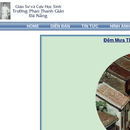
HOME
DIỄN ĐÀN
TIN TỨC
HÌNH ẢNH
Đêm Mưa T