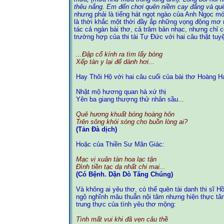
thêu nắng. Em đến chơi quên niềm cay đắng và quê
nhưng phải là tiếng hát ngọt ngào của Anh Ngọc mớ
là thời khắc một thời đầy ắp những vọng động mơ 
tác cả ngàn bài thơ, cả trăm bản nhạc, nhưng chỉ c
trường hợp của thi tài Tự Đức với hai câu thật tuyệ
...Đập cổ kính ra tìm lấy bóng
Xếp tàn y lại để dành hơi...
Hay Thôi Hộ với hai câu cuối của bài thơ Hoàng H
Nhật mộ hương quan hà xứ thị
Yên ba giang thượng thử nhân sầu...
Quê hương khuất bóng hoàng hôn
Trên sông khói sóng cho buồn lòng ai?
(Tản Đà dịch)
Hoặc của Thiền Sư Mãn Giác:
Mạc vị xuân tàn hoa lạc tận
Đình tiền tạc dạ nhất chi mai...
(Có Bệnh. Dặn Dò Tăng Chúng)
Và không ai yêu thơ, có thể quên tài danh thi sĩ 
ngộ nghĩnh mâu thuẫn nội tâm nhưng hiện thực tâm
trung thực của tình yêu thơ mộng:
Tình mất vui khi đã vẹn câu thề