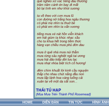
quê nghèo xơ xác tiếng đau thương
trăm năm cánh én bay đi mất
bỏ lại tình em như khói sương
ta về theo với cơn mưa lũ
con đường nở trắng hoa ngâu thương
có phải mẹ nhìn ta thuở bé
có phải em nhìn ta vấn vương
tiếng mưa xé nát hồn viễn khách
em hát giùm ta khúc nhạc sầu
cho ta khua hết trong tiềm thức
hàng vạn chiều mưa phủ đớn đau
mưa ở quê nhà mưa núi thẳm
mưa rừng sâu nghiệt ngã tai ương
mưa hải đảo kiếp đời lưu lạc
mưa nhạt nhòa biệt tích cố hương!
đêm chìm khuất lời kinh cầu nguyện
thắp cho nhau chút nắng đầu non
mưa lấp lánh hoa vàng luống cải
xuân lại về một dạ sắt son...
THÁI TÚ HẠP
(Mùa Mưa Trên Thành Phố Rosemead)
HOME
DIỄN ĐÀN
TIN TỨC
HÌNH ẢNH