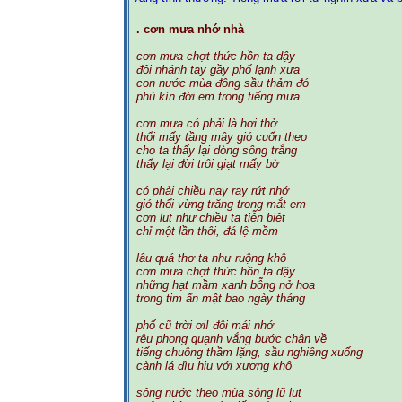
. cơn mưa nhớ nhà
cơn mưa chợt thức hồn ta dậy
đôi nhánh tay gầy phố lạnh xưa
con nước mùa đông sầu thảm đó
phủ kín đời em trong tiếng mưa
cơn mưa có phải là hơi thở
thổi mấy tầng mây gió cuốn theo
cho ta thấy lại dòng sông trắng
thấy lại đời trôi giạt mấy bờ
có phải chiều nay ray rứt nhớ
gió thổi vừng trăng trong mắt em
cơn lụt như chiều ta tiễn biệt
chỉ một lần thôi, đá lệ mềm
lâu quá thơ ta như ruộng khô
cơn mưa chợt thức hồn ta dậy
những hạt mầm xanh bỗng nở hoa
trong tim ẩn mật bao ngày tháng
phố cũ trời ơi! đôi mái nhớ
rêu phong quạnh vắng bước chân về
tiếng chuông thầm lặng, sầu nghiêng xuống
cành lá đìu hiu với xương khô
sông nước theo mùa sông lũ lụt