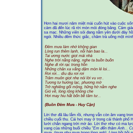
Hơn hai mươi năm miệt mài cuốn hút vào cuộc sống
cảm đã đến lúc rã rời mòn mỏi đóng băng. Cảm giá
sa mạc. Những viên sỏi đang nằm yên dưới đáy hồ 
ngói. Nhiều đêm thức giấc, châm trà uống một mìn
Đêm mưa làm nhớ không gian
Lòng run thêm lạnh, nỗi hàn bao la...
Tai ương nước giọt mái nhà
Nghe trời nằng nặng, nghe ta buồn buồn
Nghe đi rời rạc trong hồn
Những chân xa vắng dặm mòn lẻ loi...
Rơi rơi... dìu dịu rơi rơi
Trăm muôn giọt nhẹ nói lời vu vơ..
Tương tư hướng lạc, phương mờ
Trở nghiêng gối mộng, hững hờ nằm nghe
Gió về, lòng rộng không che
Hơi may hiu hắt bốn bề tâm tư...
(Buồn Đêm Mưa - Huy Cận)
Lời thơ đã lâu lắm rồi, nhưng vẫn còn âm vang tron
chiều cuối thu. Cái hơi may ở trong cái thành phố
lưới chắn ngang trời mờ ảo. Lời thơ như có ma lự
vang của những buổi chiều
"Em đến thăm Anh... Có
mưa, (mưa như mưa trong lòng anh). Lòng bồi hồi 